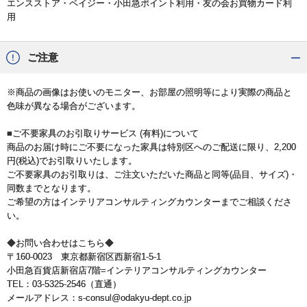
エンスストア・ペイジー・小田急ポイント利用・友の会お買物カード利
用
ご注意
※商品の画像はお使いのモニター、お部屋の照明等により実際の商品と
色味が異なる場合がございます。
■ご不要家具のお引取りサービス (有料)について
商品のお届け時にご不要になった家具は特別区へのご配送に限り、2,200
円(税込)でお引取りいたします。
ご不要家具のお引取りは、ご注文いただいた商品と同等(品目、サイズ)・
同数までとなります。
ご希望の方はインテリアコンサルティングカウンターまでご相談くださ
い。
◆お問い合わせはこちら◆
〒160-0023 東京都新宿区西新宿1-5-1
小田急百貨店新宿店7階=インテリアコンサルティングカウンター
TEL：03-5325-2546（直通）
メールアドレス：s-consul@odakyu-dept.co.jp