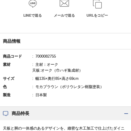
LINEで送る
メールで送る
URLをコピー
商品情報
商品コード
7000082755
素材
主材：オーク
天板:オーク（巾ハギ集成材）
サイズ
幅135×奥行85×高さ69cm
色
モカブラウン（ポリウレタン樹脂塗装）
製造
日本製
商品特長
天板と脚の一体感のあるデザインを、緻密な木工加工で仕上げたダイニ