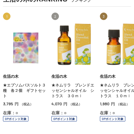
1
2
3
生活の木
生活の木
生活の木
★エプソムバスソルト３
★ネムリラ ブレンドエ
★ネムリラ ブレ
種 各２個 ギフトセッ
ッセンシャルオイル シ
ッセンシャルオイ
ト
トラス ３０ｍｌ
トラス １０ｍｌ
3,795
4,070
1,980
円
円
円
（税込）
（税込）
（税込）
在庫：○
在庫：○
在庫：○
OPポイント対象
OPポイント対象
OPポイント対象