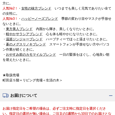
方に。
人気№2！
・
女性の味方ブレンド
いつまでも美しく元気でありたい全て
の女性に。
人気№3！
・
ハッピーノーズブレンド
季節の変わり目やマスクが手放せ
ないときに。
・
東方美人ブレンド
内面から輝き、美しくなりたいときに。
・
軽やかサラシアブレンド
心も体も軽やかになりたいときに。
・
温巡ジンジャーブレンド
ハーブティーでほっと温まりたいときに。
・
蒼のメグスリノキブレンド
スマートフォンが手放せない方やパソコ
ン作業が続くときに。
・
おやすみ前のカモマイルブレンド
一日の緊張をほぐし、心地良い朝
を迎えたいときに。
★取扱売場
町田店５階＝リビング売場＜生活の木＞
お届けについて
お届け指定日をご希望の場合は、必ずご注文時に指定日を選択くださ
い。指定日の選択が無い場合は、ご注文の1週間から10日でのお届けとな