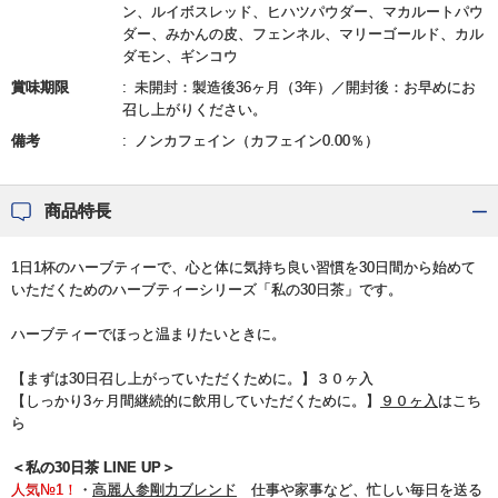
ン、ルイボスレッド、ヒハツパウダー、マカルートパウ
ダー、みかんの皮、フェンネル、マリーゴールド、カル
ダモン、ギンコウ
賞味期限
未開封：製造後36ヶ月（3年）／開封後：お早めにお
召し上がりください。
備考
ノンカフェイン（カフェイン0.00％）
商品特長
1日1杯のハーブティーで、心と体に気持ち良い習慣を30日間から始めて
いただくためのハーブティーシリーズ「私の30日茶」です。
ハーブティーでほっと温まりたいときに。
【まずは30日召し上がっていただくために。】３０ヶ入
【しっかり3ヶ月間継続的に飲用していただくために。】
９０ヶ入
はこち
ら
＜私の30日茶 LINE UP＞
人気№1！
・
高麗人参剛力ブレンド
仕事や家事など、忙しい毎日を送る