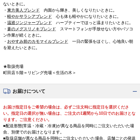
ないときに。
・
東方美人ブレンド
内面から輝き、美しくなりたいときに。
・
軽やかサラシアブレンド
心も体も軽やかになりたいときに。
・
温巡ジンジャーブレンド
ハーブティーでほっと温まりたいときに。
・
蒼のメグスリノキブレンド
スマートフォンが手放せない方やパソコ
ン作業が続くときに。
・
おやすみ前のカモマイルブレンド
一日の緊張をほぐし、心地良い朝
を迎えたいときに。
★取扱売場
町田店５階＝リビング売場＜生活の木＞
お届けについて
お届け指定日をご希望の場合は、必ずご注文時に指定日を選択くださ
い。指定日の選択が無い場合は、ご注文の1週間から10日でのお届けとな
ります。ご注意ください。
■配送形態(常温・冷蔵・冷凍)が異なる商品を同時にご注文いただいた場
合、別便でのお届けとなります。
■取扱店舗が異なる商品を同時にご注文いただいた場合、店舗ごとの発送