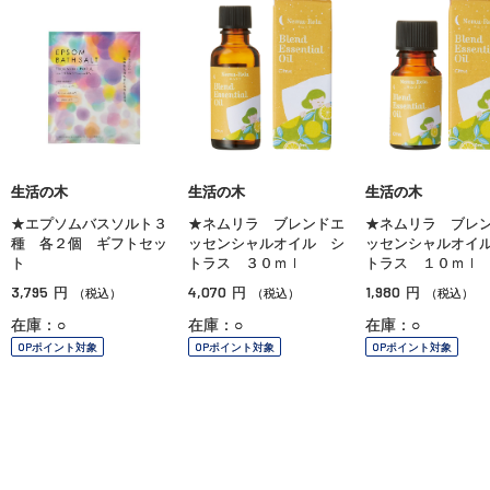
生活の木
生活の木
生活の木
★エプソムバスソルト３
★ネムリラ ブレンドエ
★ネムリラ ブレ
種 各２個 ギフトセッ
ッセンシャルオイル シ
ッセンシャルオイ
ト
トラス ３０ｍｌ
トラス １０ｍｌ
3,795
4,070
1,980
円
円
円
（税込）
（税込）
（税込）
在庫：○
在庫：○
在庫：○
OPポイント対象
OPポイント対象
OPポイント対象
ご利用ガイド
よくあるご質問
お問い合わせ