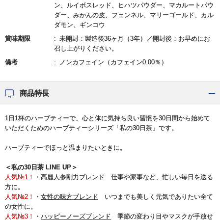
ン、ルイボスレッド、ヒハツパウダー、マカルートパウ
ダー、みかんの皮、フェンネル、マリーゴールド、カル
ダモン、ギンコウ
賞味期限
未開封：製造後36ヶ月（3年）／開封後：お早めにお
召し上がりください。
備考
ノンカフェイン（カフェイン0.00％）
商品特長
1日1杯のハーブティーで、心と体に気持ち良い習慣を30日間から始めて
いただくためのハーブティーシリーズ「私の30日茶」です。
ハーブティーでほっと温まりたいときに。
＜私の30日茶 LINE UP＞
人気№1！
・
高麗人参剛力ブレンド
仕事や家事など、忙しい毎日を送る
方に。
人気№2！
・
女性の味方ブレンド
いつまでも美しく元気でありたい全て
の女性に。
人気№3！
・
ハッピーノーズブレンド
季節の変わり目やマスクが手放せ