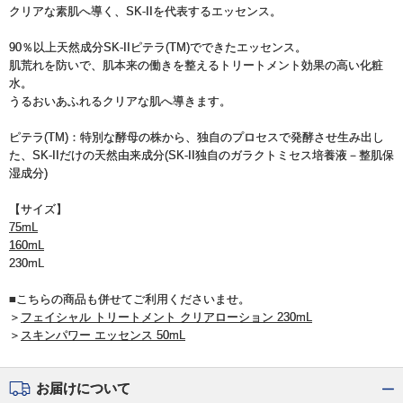
クリアな素肌へ導く、SK-IIを代表するエッセンス。
90％以上天然成分SK-IIピテラ(TM)でできたエッセンス。
肌荒れを防いで、肌本来の働きを整えるトリートメント効果の高い化粧
水。
うるおいあふれるクリアな肌へ導きます。
ピテラ(TM)：特別な酵母の株から、独自のプロセスで発酵させ生み出し
た、SK-IIだけの天然由来成分(SK-II独自のガラクトミセス培養液－整肌保
湿成分)
【サイズ】
75mL
160mL
230mL
■こちらの商品も併せてご利用くださいませ。
＞
フェイシャル トリートメント クリアローション 230mL
＞
スキンパワー エッセンス 50mL
お届けについて