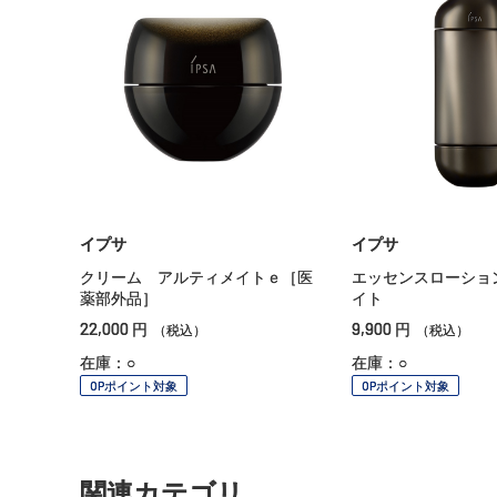
イプサ
イプサ
クリーム アルティメイトｅ［医
エッセンスローショ
薬部外品］
イト
22,000
9,900
円
円
（税込）
（税込）
在庫：○
在庫：○
OPポイント対象
OPポイント対象
関連カテゴリ