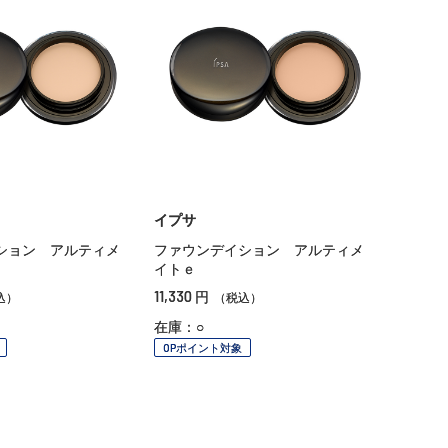
イプサ
ション アルティメ
ファウンデイション アルティメ
イトｅ
11,330
円
込）
（税込）
在庫：○
OPポイント対象