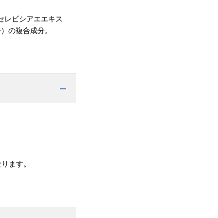
セレビシアエエキス
分）の複合成分。
なります。