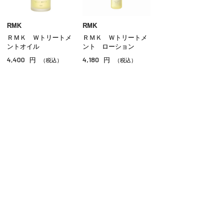
クリーム
美容液
RMK
RMK
ＲＭＫ Ｗトリートメ
ＲＭＫ Ｗトリートメ
オイル
ントオイル
ント ローション
4,400
4,180
円
円
アイケア
（税込）
（税込）
リップケア
サンケア
スペシャルケア
ご利用ガイド
よくあるご質問
お問い合わせ
その他のスキンケア
オンラインショッピングに関する電話でのお問い合わせ
0120-185-550
受付時間 10:00〜18:00（休業日を除く）