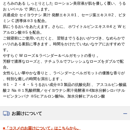
とろみのある しっとりとした ローション美容液が肌を優しく覆い、うる
お いベール で 満たします。
共通成分 セイヨウナシ 果汁 発酵エキス※1 、セージ葉エキス※2 、ビタ
ミン C 誘導体※3 を配合。
肌にうるおいをあたえます。さらに、 ホワイトルピンエキス※4 と W ヒ
アルロン酸※5 を配合。
ご就寝前にご使用いただくと、 翌朝までうるおいがつづき、なめらかで
ハリのある素肌に導きます 。時間をかけたていねいなケアにおすすめで
す。
やすらぐ W ローズ＆ラベンダー＆ベルガモットの香り 。
芳醇で濃厚なローズと、ナチュラルでフレッシュなローズをダブルで配
合。
女性らしい華やかな香りと 、ラベンダーとベルガモットの優雅な香りが
、特別な癒しの時間を演出します 。
※1 ・ 2 ・ 4 ・ 5 うるおい成分※3 製品の抗酸化剤 、 アスコルビン酸硫
酸２ Na ※１乳酸桿菌／セイヨウナシ果汁発酵液※4加水分解シロバナル
ーピンタンパク ※5ヒアルロン酸Na、加水分解ヒアルロン酸
お届けについて
■「コスメのお届けについて」はこちらから。