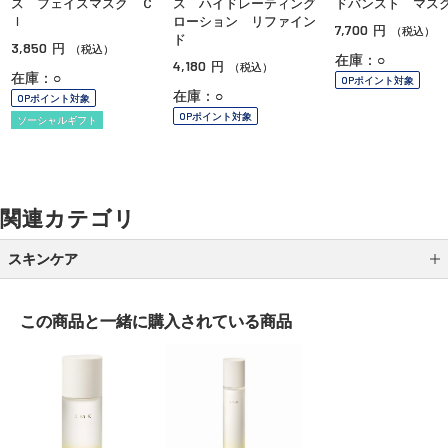
ス フェイスマスク Ｃ
ス ハイドレーティング
ドバンスト マス
Ｉ
ローション リファイン
7,700
円
（税込）
ド
3,850
円
（税込）
在庫：○
4,180
円
（税込）
在庫：○
OPポイント対象
在庫：○
OPポイント対象
OPポイント対象
ソーシャルギフト
関連カテゴリ
スキンケア
クレンジング
この商品と一緒に
購入されている商品
洗顔
化粧水
乳液