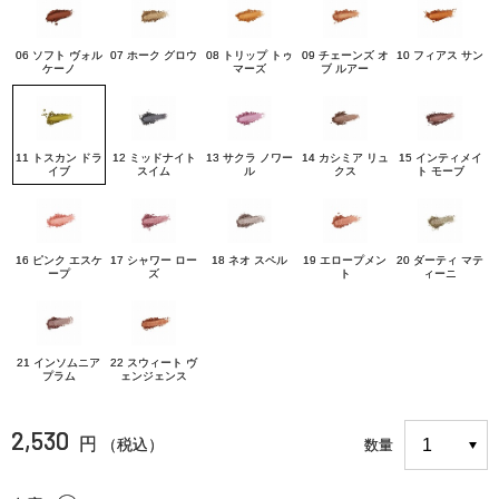
06 ソフト ヴォル
07 ホーク グロウ
08 トリップ トゥ
09 チェーンズ オ
10 フィアス サン
ケーノ
マーズ
ブ ルアー
11 トスカン ドラ
12 ミッドナイト
13 サクラ ノワー
14 カシミア リュ
15 インティメイ
イブ
スイム
ル
クス
ト モーブ
16 ピンク エスケ
17 シャワー ロー
18 ネオ スペル
19 エロープメン
20 ダーティ マテ
ープ
ズ
ト
ィーニ
21 インソムニア
22 スウィート ヴ
プラム
ェンジェンス
2,530
円
（税込）
数量