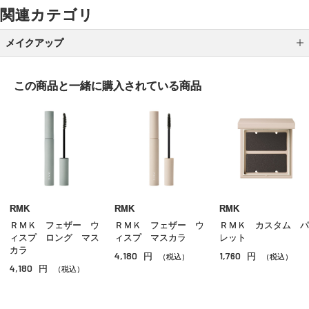
関連カテゴリ
メイクアップ
アイシャドウ
この商品と一緒に
購入されている商品
アイライナー
アイブロウ
マスカラ
リップ
グロス
RMK
RMK
RMK
ＲＭＫ フェザー ウ
ＲＭＫ フェザー ウ
ＲＭＫ カスタム パ
チーク
ィスプ ロング マス
ィスプ マスカラ
レット
カラ
4,180
1,760
円
円
シェーディング・ハイライト
（税込）
（税込）
4,180
円
（税込）
ネイル