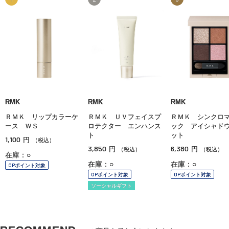
RMK
RMK
RMK
ＲＭＫ リップカラーケ
ＲＭＫ ＵＶフェイスプ
ＲＭＫ シンクロ
ース ＷＳ
ロテクター エンハンス
ック アイシャド
ト
ット
1,100
円
（税込）
3,850
6,380
円
円
（税込）
（税込）
在庫：○
在庫：○
在庫：○
OPポイント対象
OPポイント対象
OPポイント対象
ソーシャルギフト