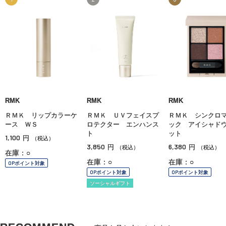
RMK
RMK
RMK
ＲＭＫ リップカラーケ
ＲＭＫ ＵＶフェイスプ
ＲＭＫ シンクロ
ース ＷＳ
ロテクター エンハンス
ック アイシャド
ト
ット
1,100
円
（税込）
3,850
6,380
円
円
（税込）
（税込）
在庫：○
在庫：○
在庫：○
OPポイント対象
OPポイント対象
OPポイント対象
ソーシャルギフト