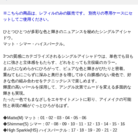
※こちらの商品は、レフィルのみの販売です。 別売りの専用ケースにセ
ットしてご使用ください。
ひとつひとつが多彩な色と輝きのニュアンスを秘めたシングルアイシャ
ドウ。
マット・シマー・ハイスパークル。
3つの質感にカテゴライズされるシングルアイシャドウは、単色でも目も
とに強さと立体感をもたらす、どれをとっても主役級のカラー。
まぶたになめらかにひろがって、ピュアな色と輝きがぴたりと密着。
重ねてもにごらずに深みと奥行きを増してゆく白膜感のない発色で、好
きな色の組み合わせをテクニックレスで楽しめます。
輝度の高いパールを採用して、アングル次第でムードを変える多面的な
輝きも実現。
たった一色でもまなざしをエキサイトメントに彩り、アイメイクの可能
性と表現の幅がぐっとひろがるはず。
◆Matte(M) マット：01・02・03・04・05・06
◆Shimmer(S) シマー：07・08・09・10・11・12・13・14・15・16
◆High Sparkle(HS) ハイスパークル：17・18・19・20・21・22