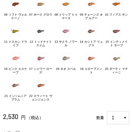
06 ソフト ヴォル
07 ホーク グロウ
08 トリップ トゥ
09 チェーンズ オ
10 フィアス サン
ケーノ
マーズ
ブ ルアー
11 トスカン ドラ
12 ミッドナイト
13 サクラ ノワー
14 カシミア リュ
15 インティメイ
イブ
スイム
ル
クス
ト モーブ
16 ピンク エスケ
17 シャワー ロー
18 ネオ スペル
19 エロープメン
20 ダーティ マテ
ープ
ズ
ト
ィーニ
21 インソムニア
22 スウィート ヴ
プラム
ェンジェンス
2,530
円
（税込）
数量