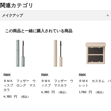
関連カテゴリ
メイクアップ
アイシャドウ
この商品と一緒に
購入されている商品
アイライナー
アイブロウ
マスカラ
リップ
グロス
RMK
RMK
RMK
ＲＭＫ フェザー ウ
ＲＭＫ フェザー ウ
ＲＭＫ カスタム パ
チーク
ィスプ ロング マス
ィスプ マスカラ
レット
カラ
4,180
1,760
円
円
シェーディング・ハイライト
（税込）
（税込）
4,180
円
（税込）
ネイル