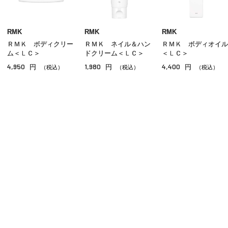
クリーム
美容液
RMK
RMK
RMK
ＲＭＫ ボディクリー
ＲＭＫ ネイル＆ハン
ＲＭＫ ボディオイル
オイル
ム＜ＬＣ＞
ドクリーム＜ＬＣ＞
＜ＬＣ＞
4,950
1,980
4,400
円
円
円
アイケア
（税込）
（税込）
（税込）
リップケア
サンケア
スペシャルケア
その他のスキンケア
ご利用ガイド
よくあるご質問
お問い合わせ
オンラインショッピングに関する電話でのお問い合わせ
0120-185-550
受付時間 10:00〜18:00（休業日を除く）