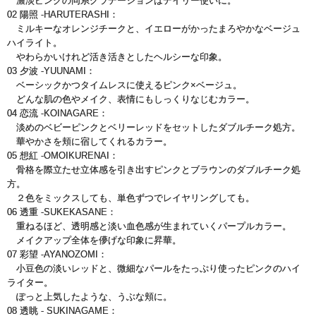
濃淡ピンクの同系グラデーションはデイリー使いに。
02 陽照 -HARUTERASHI：
ミルキーなオレンジチークと、イエローがかったまろやかなベージュ
ハイライト。
やわらかいけれど活き活きとしたヘルシーな印象。
03 夕波 -YUUNAMI：
ベーシックかつタイムレスに使えるピンク×ベージュ。
どんな肌の色やメイク、表情にもしっくりなじむカラー。
04 恋流 -KOINAGARE：
淡めのベビーピンクとベリーレッドをセットしたダブルチーク処方。
華やかさを頬に宿してくれるカラー。
05 想紅 -OMOIKURENAI：
骨格を際立たせ立体感を引き出すピンクとブラウンのダブルチーク処
方。
２色をミックスしても、単色ずつでレイヤリングしても。
06 透重 -SUKEKASANE：
重ねるほど、透明感と淡い血色感が生まれていくパープルカラー。
メイクアップ全体を儚げな印象に昇華。
07 彩望 -AYANOZOMI：
小豆色の淡いレッドと、微細なパールをたっぷり使ったピンクのハイ
ライター。
ぽっと上気したような、うぶな頬に。
08 透眺 - SUKINAGAME：