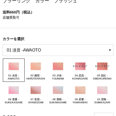
ブラーリング カラー ブラッシュ
送料660円（税込）
店舗受取可
カラーを選択
01 淡音 -
02 陽照 -
03 夕波 -
04 恋流 -
05 想紅 -
AWAOTO
HARUTERASHI
YUUNAMI
KOINAGARE
OMOIKURENAI
06 透重 -
07 彩望 -
08 透眺 -
09 柔響 -
10 澄飾 -
SUKEKASANE
AYANOZOMI
SUKINAGAME
YAWAHIBIKI
SUMIKAZARI