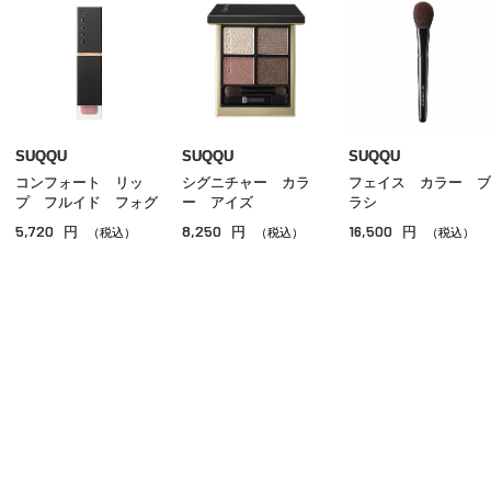
アイブロウ
マスカラ
リップ
グロス
SUQQU
SUQQU
SUQQU
コンフォート リッ
シグニチャー カラ
フェイス カラー ブ
チーク
プ フルイド フォグ
ー アイズ
ラシ
5,720
8,250
16,500
円
円
円
シェーディング・ハイライト
（税込）
（税込）
（税込）
ネイル
その他のメイクアップ
ご利用ガイド
よくあるご質問
お問い合わせ
オンラインショッピングに関する電話でのお問い合わせ
0120-185-550