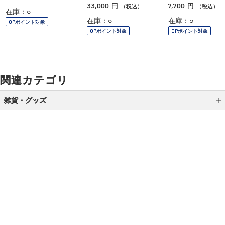
33,000
7,700
円
円
（税込）
（税込）
在庫：○
在庫：○
在庫：○
OPポイント対象
OPポイント対象
OPポイント対象
関連カテゴリ
雑貨・グッズ
ブラシ
スポンジ／パフ
ポーチ／バッグ
ご利用ガイド
よくあるご質問
お問い合わせ
ケース／ホルダー
オンラインショッピングに関する電話でのお問い合わせ
メイク小物 その他
0120-185-550
受付時間 10:00〜18:00（休業日を除く）