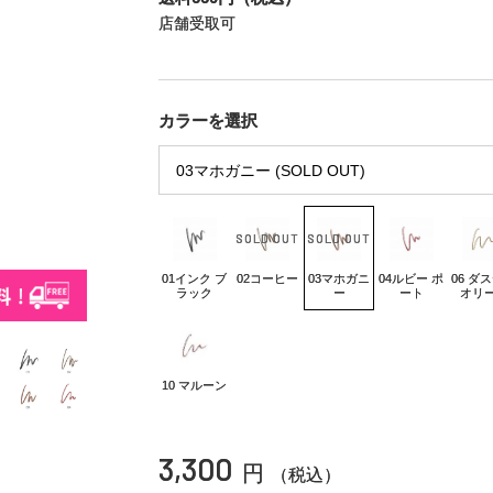
店舗受取可
カラーを選択
01インク ブ
02コーヒー
03マホガニ
04ルビー ポ
06 ダ
ラック
ー
ート
オリ
10 マルーン
3,300
円
（税込）