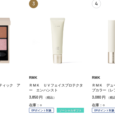
3
4
RMK
RMK
ティック ア
ＲＭＫ ＵＶフェイスプロテクタ
ＲＭＫ デュ
ー エンハンスト
プカラー（
3,850
3,080
円
円
（税込）
（税
在庫：○
在庫：○
OPポイント対象
ソーシャルギフト
OPポイント対象