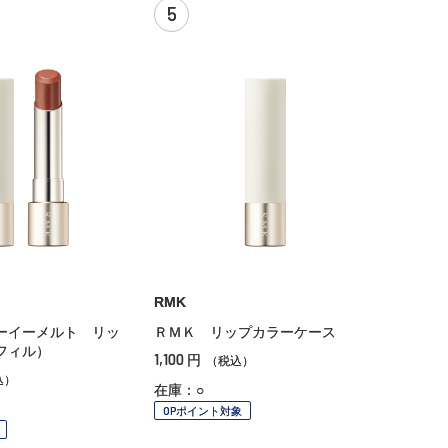
5
RMK
ーイーメルト リッ
ＲＭＫ リップカラーケース
レフィル）
1,100
円
（税込）
込）
在庫：○
OPポイント対象