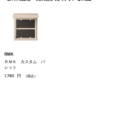
アイライナー
アイブロウ
マスカラ
リップ
グロス
RMK
ＲＭＫ カスタム パ
チーク
レット
1,760
円
シェーディング・ハイライト
（税込）
ネイル
その他のメイクアップ
ご利用ガイド
よくあるご質問
お問い合わせ
オンラインショッピングに関する電話でのお問い合わせ