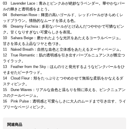
03 Lavender Lace：青みとピンクみが絶妙なラベンダー。華やかなパー
ルの輝きと透明感をまとう。
04 Bohemian Rose：輝度の高いゴールド、レッドパールがきらめくレ
ッドブラウン。情熱的なムードを添える色。
06 Dreamy Fuchsia：多彩なパールがとけ込んだつややかで可憐なピン
ク。甘くなりすぎない可愛らしさを表現。
10 Sahara Beige：磨かれたような光沢をあたえるコーラルベージュ。
甘さを添える上品なツヤと色づき。
11 Naked Breath：自然な血色と立体感をあたえるヌーディベージュ。
12 True Romantic：肌の透明感を引き出すパープルニュアンスが際立つ
ライラック。
13 Feather from the Sky：ほんのりと発光するようなピンクパールをひ
そませたピーチウッド。
14 Cloud Fleur：頬をたっぷりとつやめかせて無垢な柔肌をかなえるダ
スティピンク。
15 Dune Waves：リアルな血色と温もりを頬に添える、ピンクニュアン
スのクールベージュ。
16 Pink Pulse：透明感と可愛らしさに大人のムードまで引き出す、ライ
ブリーなベージィピンク。
関連商品