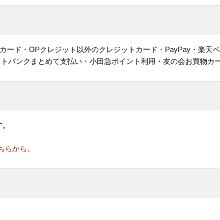
ヤルカード・OPクレジット以外のクレジットカード・PayPay・楽天
フトバンクまとめて支払い・小田急ポイント利用・友の会お買物カ
す。
ちらから。
。