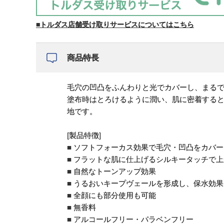
■トルダス店舗受け取りサービスについてはこちら
商品特長
毛穴の凹凸をふんわりと光でカバーし、まる
塗布時はとろけるように潤い、肌に密着する
地です。
[製品特徴]
■ ソフトフォーカス効果で毛穴・凹凸をカバー
■ フラットな肌に仕上げるシルキータッチで
■ 自然なトーンアップ効果
■ うるおいキープヴェールを形成し、保水効
■ 全顔にも部分使用も可能
■ 無香料
■ アルコールフリー・パラベンフリー