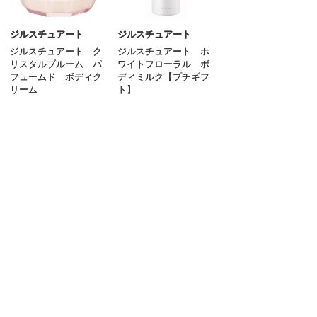
ボディスクラブ
ハンドケア
ジルスチュアート
ジルスチュアート
ジルスチュアート ク
ジルスチュアート ホ
フットケア
リスタルブルーム パ
ワイトフローラル ボ
フュームド ボディク
ディミルク【プチギフ
サンケア（ボディ）
リーム
ト】
5,940
3,520
円
円
（税込）
（税込）
入浴剤
その他のボディケア
ご利用ガイド
よくあるご質問
お問い合わせ
オンラインショッピングに関する電話でのお問い合わせ
0120-185-550
受付時間 10:00〜18:00（休業日を除く）