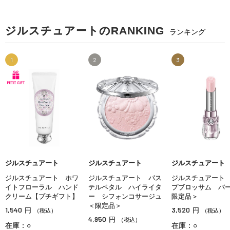
ジルスチュアートのRANKING
ランキング
1
2
3
ジルスチュアート
ジルスチュアート
ジルスチュアート
ジルスチュアート ホワ
ジルスチュアート パス
ジルスチュアート
イトフローラル ハンド
テルペタル ハイライタ
プブロッサム バ
クリーム【プチギフト】
ー シフォンコサージュ
限定品＞
＜限定品＞
1,540
3,520
円
円
（税込）
（税込）
4,950
円
（税込）
在庫：○
在庫：○