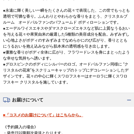
●永遠に輝く美しい一瞬をたくさんの花々で表現した、この世でもっとも
透明で可憐な香り。ふんわりとやわらかな香りをまとう、クリスタルブ
ルーム オードパルファンのパフュームド ボディローションです。
●エーデルワイスエキスやダマスクローズエキスなど肌に上質なうるおい
を与える花々や果実由来の厳選した5種類の美容成分を配合。みずみずし
い心地よさがボディのすみずみまでなめらかにのび広がり、香りととも
にうるおいを抱え込みながら肌本来の透明感を引き出します。
●優雅な香りがボディ全体に広がり、フラワードレスを身にまとったよう
な幸せな気持ちへ誘います。
●グロスピンクのボディにシルバーのロゴ。オードパルファン同様に “ク
リスタルの花束”をスクリューキャップのトップにデコレーションしたデ
ザインです。花々の中心に輝くスワロフスキーはオーロラに輝くスワロ
フスキー クリスタルを施しています。
お届けについて
■「コスメのお届けについて」はこちらから。
《予約購入の場合》
・発売日以降順次発送となります。