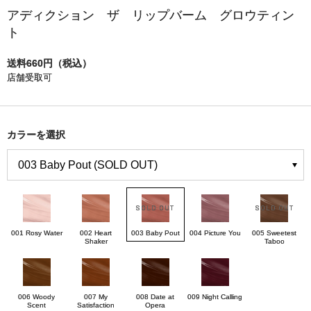
アディクション ザ リップバーム グロウティン
ト
送料660円（税込）
店舗受取可
カラーを選択
001 Rosy Water
002 Heart
003 Baby Pout
004 Picture You
005 Sweetest
Shaker
Taboo
006 Woody
007 My
008 Date at
009 Night Calling
Scent
Satisfaction
Opera