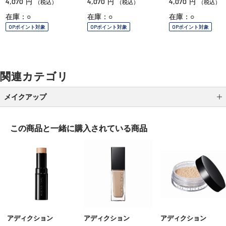
4,070
4,070
4,070
円
円
円
（税込）
（税込）
（税込）
在庫：○
在庫：○
在庫：○
OPポイント対象
OPポイント対象
OPポイント対象
関連カテゴリ
メイクアップ
アイシャドウ
この商品と一緒に
購入されている商品
アイライナー
アイブロウ
マスカラ
リップ
グロス
アディクション
アディクション
アディクション