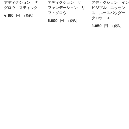
アディクション ザ
アディクション ザ
アディクション イン
チーク
グロウ スティック
ファンデーション リ
ビジブル エッセン
フトグロウ
ス ルースパウダー
4,180
円
シェーディング・ハイライト
（税込）
グロウ ＋
6,600
円
（税込）
4,950
円
（税込）
ネイル
その他のメイクアップ
ご利用ガイド
よくあるご質問
お問い合わせ
オンラインショッピングに関する電話でのお問い合わせ
0120-185-550
受付時間 10:00〜18:00（休業日を除く）
小田急百貨店オンラインショッピング