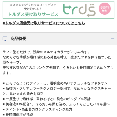
■トルダス店舗受け取りサービスについてはこちら
商品特長
ラフに塗るだけで、洗練のメルティカラーがにじみ出す。
なめらかな薄膜が透け感のある発色を叶え、生きたツヤを伴う色づいた
唇をキープ。
美容液90%配合* のスキンケア発想で、うるおいを長時間閉じ込めケアし
ます。
■ とろけるようにフィットし、透明度の高いナチュラルなツヤをオン
■ 新技術・クリアカラーテクノロジー採用で、なめらかなテクスチャー
と、見たままの発色を両立
■ 一度塗りで透け感、重ねるほどに発色のビルダブル設計
■ 美容液90%配合* 。うるおいを閉じ込め、ふっくらとしたハリを唇へ
■ ティント×高密着のロングラスティング処方
■ 長時間保湿が持続