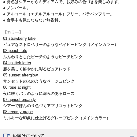
● 発色はシアーからミディアムで、お好みの色づきを楽しめます。
● ノンパール。
● アルコール（エチルアルコール）フリー、パラベンフリー。
● 食事中も気にならない無香料。
【カラー】
01 strawberry lake
ピュアなストロベリーのようなベイビーピンク（メインカラー）
02 peach tutu
ふんわりとしたピーチのようなピーチピンク
04 lipstick letter
唇を美しく鮮やかに彩るピュアレッド
05 sunset afterglow
サンセットの光のようなベージュピンク
06 rose at night
夜に咲くバラのように深みのあるローズ
07 apricot organdy
シアーでほんのり色づくアプリコットピンク
08 creamy grape
ミルキーな印象に仕上げるグレープピンク（メインカラー）
お届けについて