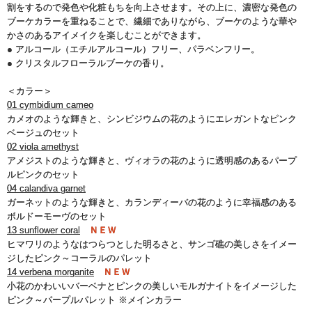
割をするので発色や化粧もちを向上させます。その上に、濃密な発色の
ブーケカラーを重ねることで、繊細でありながら、ブーケのような華や
かさのあるアイメイクを楽しむことができます。
● アルコール（エチルアルコール）フリー、パラベンフリー。
● クリスタルフローラルブーケの香り。
＜カラー＞
01 cymbidium cameo
カメオのような輝きと、シンビジウムの花のようにエレガントなピンク
ベージュのセット
02 viola amethyst
アメジストのような輝きと、ヴィオラの花のように透明感のあるパープ
ルピンクのセット
04 calandiva garnet
ガーネットのような輝きと、カランディーバの花のように幸福感のある
ボルドーモーヴのセット
13 sunflower coral
ＮＥＷ
ヒマワリのようなはつらつとした明るさと、サンゴ礁の美しさをイメー
ジしたピンク～コーラルのパレット
14 verbena morganite
ＮＥＷ
小花のかわいいバーベナとピンクの美しいモルガナイトをイメージした
ピンク～パープルパレット ※メインカラー