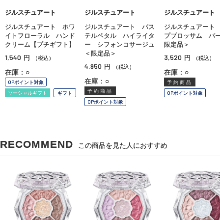
ジルスチュアート
ジルスチュアート
ジルスチュアート
ジルスチュアート ホワ
ジルスチュアート パス
ジルスチュアート
イトフローラル ハンド
テルペタル ハイライタ
プブロッサム バ
クリーム【プチギフト】
ー シフォンコサージュ
限定品＞
＜限定品＞
1,540
3,520
円
円
（税込）
（税込）
4,950
円
（税込）
在庫：○
在庫：○
在庫：○
OPポイント対象
予約商品
予約商品
ソーシャルギフト
ギフト
OPポイント対象
OPポイント対象
RECOMMEND
この商品を見た人におすすめ