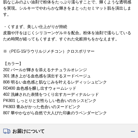
肌なじみのよい油剤で粉体をたっぷり濡らすことで、輝くような透明感
を実現。シルキーでやわらかな輝きをまとったセミマット肌を演出しま
す。
・くすまず、美しい仕上がりが持続
皮脂や汗をはじくシリコーンゲル※を配合。粉体を油剤で濡らしている
ため時間が経ってもくすまず、すぐれた化粧持ちをかなえます。
※（PEG-15/ラウリルジメチコン）クロスポリマー
【カラー】
202 パールが輝きを添えるナチュラルオレンジ
301 湧き上がる血色感を演出するヌードベージュ
808 明るい血色感と肌なじみを叶えるレディッシュピンク
RD400 血色感を醸し出すウォームレッド
402 洗練された表情をつくり出すカーディナルレッド
PK801 しっとりと女性らしい色合いのカシスピンク
PK803 青みがかった色合いのヌードピンク
807 華やかながら自然で大人びた印象のラベンダーピンク
お届けについて