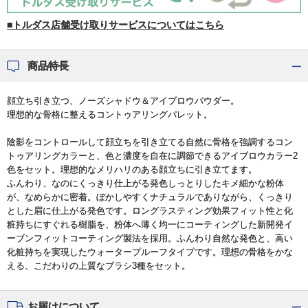
■トルダス店舗受け取りサービスについてはこちら
商品特長
顔立ち引き立つ、ノーズシャドウ＆アイブロウパウダー。
理想的な骨格に整えるコントゥアリングパレット。
陰影をコントロールして顔立ちを引き立てる自然に骨格を強調するコン
トゥアリングカラーと、色と濃度を自在に調節できるアイブロウカラー2
色をセット。理想的なメリハリのある顔立ちに引き立てます。
ふんわり、なのにくっきり仕上がる発色しっとりしたキメ細かな粉体
が、なめらかに密着。ぼかしやすくナチュラルでありながら、くっきり
とした眉に仕上がる発色です。ロングラスティング効果フィット性と化
粧持ちにすぐれる樹脂を、粉体へ薄く均一にコーティングした新開発イ
ーブンフィットコーティング製法を採用。ふんわり自然な発色と、高い
化粧持ちを実現したウォータープルーフタイプです。理想の骨格をかな
える、こだわりの上質なブラシ3種をセット。
お届けについて