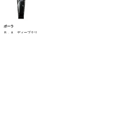
乳液
クリーム
美容液
ポーラ
Ｂ．Ａ ディープクリ
オイル
アライザー
13,200
円
アイケア
（税込）
リップケア
サンケア
スペシャルケア
ご利用ガイド
よくあるご質問
お問い合わせ
その他のスキンケア
オンラインショッピングに関する電話でのお問い合わせ
0120-185-550
受付時間 10:00〜18:00（休業日を除く）