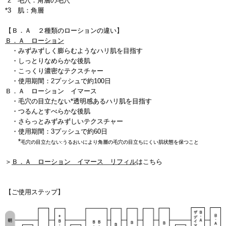
*2 毛穴：角層の毛穴
*3 肌：角層
【Ｂ．Ａ ２種類のローションの違い】
Ｂ．Ａ ローション
・みずみずしく膨らむようなハリ肌を目指す
・しっとりなめらかな後肌
・こっくり濃密なテクスチャー
・使用期間：2プッシュで約100日
Ｂ．Ａ ローション イマース
・毛穴の目立たない*透明感あるハリ肌を目指す
・つるんとすべらかな後肌
・さらっとみずみずしいテクスチャー
・使用期間：3プッシュで約60日
*
毛穴の目立たない:うるおいにより角層の毛穴の目立ちにくい肌状態を保つこと
＞
Ｂ．Ａ ローション イマース リフィル
はこちら
【ご使用ステップ】