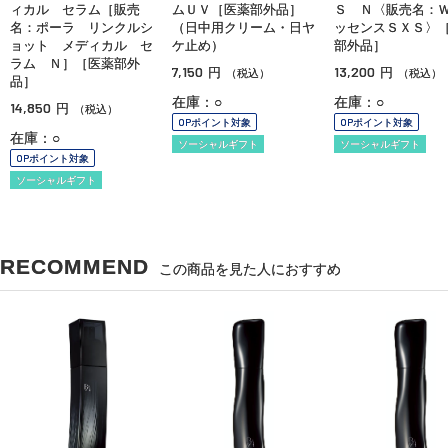
ィカル セラム［販売
ムＵＶ［医薬部外品］
Ｓ Ｎ〈販売名：
名：ポーラ リンクルシ
（日中用クリーム・日ヤ
ッセンスＳＸＳ〉
ョット メディカル セ
ケ止め）
部外品］
ラム Ｎ］［医薬部外
7,150
13,200
円
円
（税込）
（税込）
品］
在庫：○
在庫：○
14,850
円
（税込）
OPポイント対象
OPポイント対象
在庫：○
ソーシャルギフト
ソーシャルギフト
OPポイント対象
ソーシャルギフト
RECOMMEND
この商品を見た人におすすめ