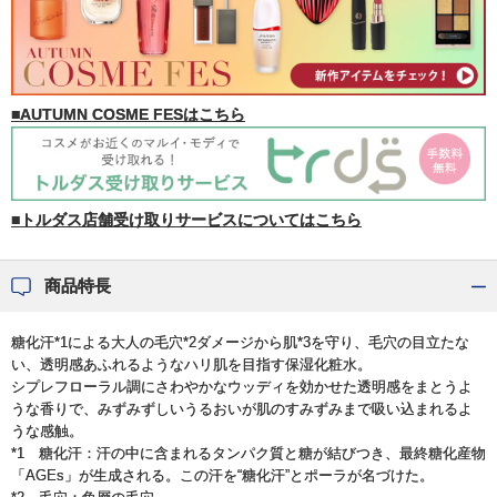
■AUTUMN COSME FESはこちら
■トルダス店舗受け取りサービスについてはこちら
商品特長
糖化汗*1による大人の毛穴*2ダメージから肌*3を守り、毛穴の目立たな
い、透明感あふれるようなハリ肌を目指す保湿化粧水。
シプレフローラル調にさわやかなウッディを効かせた透明感をまとうよ
うな香りで、みずみずしいうるおいが肌のすみずみまで吸い込まれるよ
うな感触。
*1 糖化汗：汗の中に含まれるタンパク質と糖が結びつき、最終糖化産物
「AGEs」が生成される。この汗を“糖化汗”とポーラが名づけた。