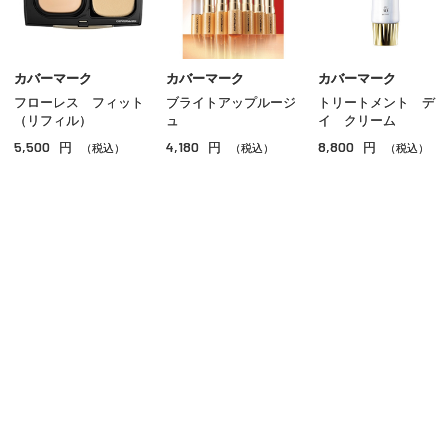
リップ
グロス
カバーマーク
カバーマーク
カバーマーク
フローレス フィット
ブライトアップルージ
トリートメント デ
チーク
（リフィル）
ュ
イ クリーム
5,500
4,180
8,800
円
円
円
シェーディング・ハイライト
（税込）
（税込）
（税込）
ネイル
その他のメイクアップ
ご利用ガイド
よくあるご質問
お問い合わせ
オンラインショッピングに関する電話でのお問い合わせ
0120-185-550
受付時間 10:00〜18:00（休業日を除く）