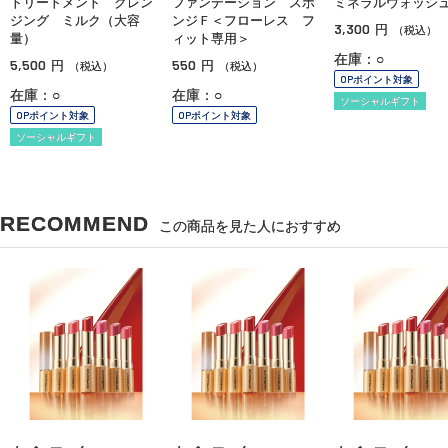
トリートメント クレン
ファンデーション スポ
ミネラルウォッシ
ジング ミルク（大容
ンジＦ＜フローレス フ
3,300
円
（税込）
量）
ィット専用＞
在庫：○
5,500
550
円
円
（税込）
（税込）
OPポイント対象
在庫：○
在庫：○
ソーシャルギフト
OPポイント対象
OPポイント対象
ソーシャルギフト
RECOMMEND
この商品を見た人におすすめ