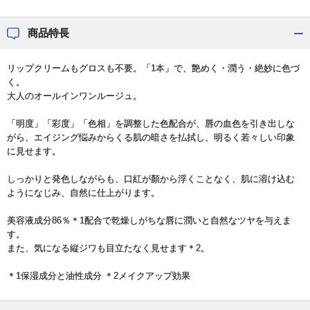
商品特長
リップクリームもグロスも不要。「1本」で、艶めく・潤う・絶妙に色づ
く。
大人のオールインワンルージュ。
「明度」「彩度」「色相」を調整した色配合が、唇の血色を引き出しな
がら、エイジング悩みからくる肌の暗さを払拭し、明るく若々しい印象
に見せます。
しっかりと発色しながらも、口紅が顏から浮くことなく、肌に溶け込む
ようになじみ、自然に仕上がります。
美容液成分86％＊1配合で乾燥しがちな唇に潤いと自然なツヤを与えま
す。
また、気になる縦ジワも目立たなく見せます＊2。
＊1保湿成分と油性成分 ＊2メイクアップ効果