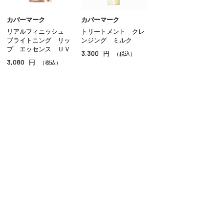
グロス
カバーマーク
カバーマーク
リアルフィニッシュ
トリートメント クレ
チーク
ブライトニング リッ
ンジング ミルク
プ エッセンス ＵＶ
3,300
円
シェーディング・ハイライト
（税込）
3,080
円
（税込）
ネイル
その他のメイクアップ
ご利用ガイド
よくあるご質問
お問い合わせ
オンラインショッピングに関する電話でのお問い合わせ
0120-185-550
受付時間 10:00〜18:00（休業日を除く）