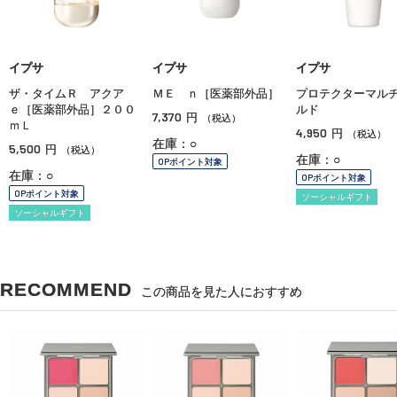
イプサ
イプサ
イプサ
ザ・タイムＲ アクア
ＭＥ ｎ［医薬部外品］
プロテクターマル
ｅ［医薬部外品］２００
ルド
7,370
円
（税込）
ｍＬ
4,950
円
（税込）
在庫：○
5,500
円
（税込）
在庫：○
OPポイント対象
在庫：○
OPポイント対象
OPポイント対象
ソーシャルギフト
ソーシャルギフト
RECOMMEND
この商品を見た人におすすめ