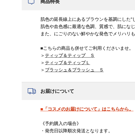
商品特長
肌色の延長線上にあるブラウンを基調にした“
肌色や血色感に最適な色調、質感で、肌にな
また、にごりのない鮮やかな発色でメリハリ
■こちらの商品も併せてご利用くださいませ。
＞
ティップ＆ティップ Ｓ
＞
ティップ＆ティップＬ
＞
ブラッシュ＆ブラッシュ Ｓ
お届けについて
■「コスメのお届けについて」はこちらから。
《予約購入の場合》
・発売日以降順次発送となります。