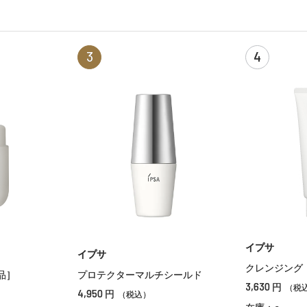
3
4
イプサ
イプサ
クレンジング
品］
プロテクターマルチシールド
3,630
円
（税
4,950
円
（税込）