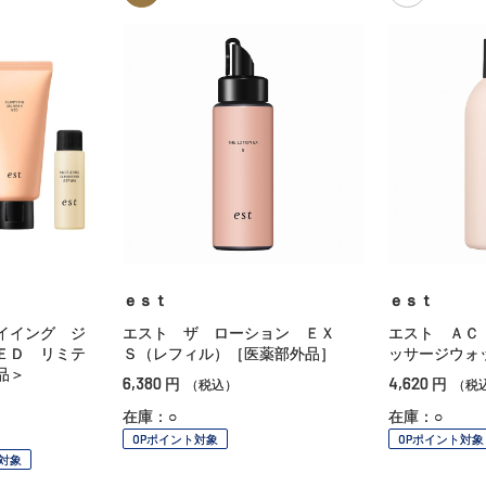
ｅｓｔ
ｅｓｔ
イイング ジ
エスト ザ ローション ＥＸ
エスト ＡＣ
ＥＤ リミテ
Ｓ（レフィル）［医薬部外品］
ッサージウォ
品＞
6,380
4,620
円
円
（税込）
（税
在庫：○
在庫：○
OPポイント対象
OPポイント対象
対象