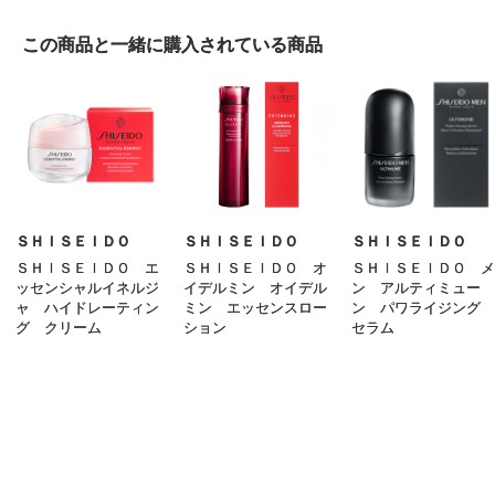
クレンジング
この商品と一緒に
購入されている商品
洗顔
化粧水
乳液
クリーム
美容液
ＳＨＩＳＥＩＤＯ
ＳＨＩＳＥＩＤＯ
ＳＨＩＳＥＩＤＯ
ＳＨＩＳＥＩＤＯ エ
ＳＨＩＳＥＩＤＯ オ
ＳＨＩＳＥＩＤＯ メ
オイル
ッセンシャルイネルジ
イデルミン オイデル
ン アルティミュー
ャ ハイドレーティン
ミン エッセンスロー
ン パワライジング
アイケア
グ クリーム
ション
セラム
7,700
9,900
9,900
円
円
円
（税込）
（税込）
（税込）
リップケア
サンケア
スペシャルケア
その他のスキンケア