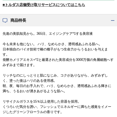
■トルダス店舗受け取りサービスについてはこちら
商品特長
先進の美肌知見から。365日、エイジングケア*1する美容液
今も未来も他にない。 ハリ、なめらかさ、透明感あふれる肌へ。
日本独自のバイオ技術で椿の種子がもつ生命力からうるおいを与えま
す。
発酵カメリアエキス+*2と厳選された美容成分を3000万個の角層細胞へす
みずみまで届けます。
リッチなのにしっとりと肌になじみ、コクがありながら、みずみずし
く、塗った後はハリのある使用感。
朝、夜、毎日のお手入れで、ハリ、なめらかさ、透明感あふれる輝きに
満ち、うるおいが湧きあがるような肌へ。
リサイクルガラスを15％以上使用した容器を採用。
くつろいだ気分を誘い、フレッシュでエネルギーに満ちた感覚をイメー
ジしたグリーンフローラルの香りです。