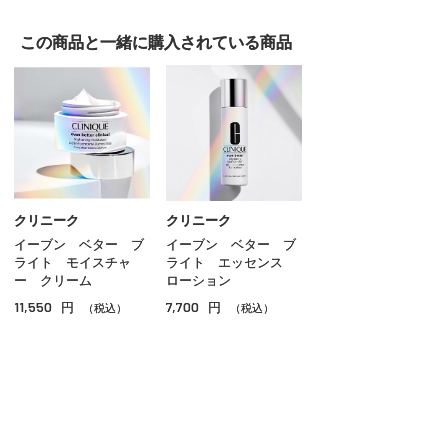
クレンジング
この商品と一緒に
購入されている商品
洗顔
化粧水
乳液
クリーム
美容液
クリニーク
クリニーク
イーブン ベター ブ
イーブン ベター ブ
オイル
ライト モイスチャ
ライト エッセンス
ー クリーム
ローション
アイケア
11,550
7,700
円
円
（税込）
（税込）
リップケア
サンケア
スペシャルケア