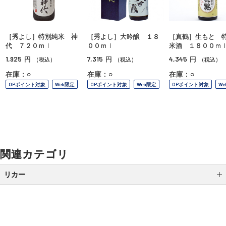
［秀よし］特別純米 神
［秀よし］大吟醸 １８
［真鶴］生もと 
代 ７２０ｍｌ
００ｍｌ
米酒 １８００ｍ
1,925
7,315
4,345
円
円
円
（税込）
（税込）
（税込）
在庫：○
在庫：○
在庫：○
OPポイント対象
Web限定
OPポイント対象
Web限定
OPポイント対象
W
関連カテゴリ
リカー
日本酒
おいしいお酒の選び方