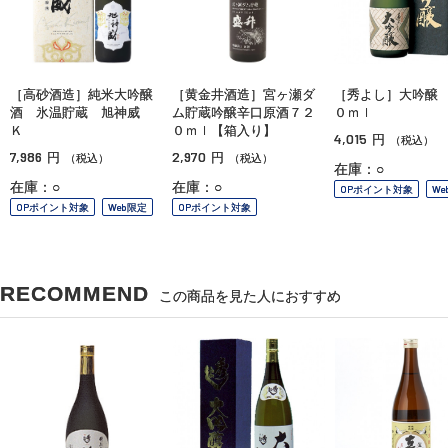
［高砂酒造］純米大吟醸
［黄金井酒造］宮ヶ瀬ダ
［秀よし］大吟醸
酒 氷温貯蔵 旭神威
ム貯蔵吟醸辛口原酒７２
０ｍｌ
Ｋ
０ｍｌ【箱入り】
4,015
円
（税込）
7,986
2,970
円
円
（税込）
（税込）
在庫：○
在庫：○
在庫：○
OPポイント対象
We
OPポイント対象
Web限定
OPポイント対象
RECOMMEND
この商品を見た人におすすめ