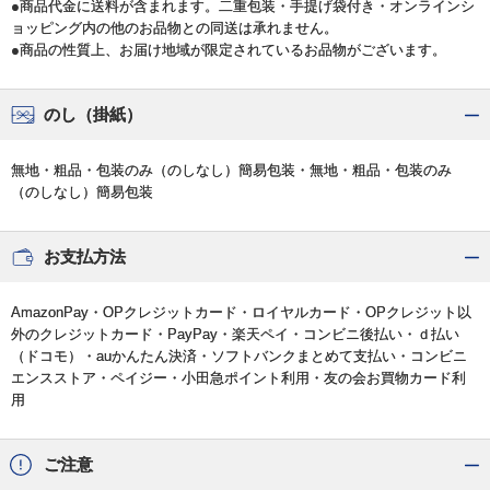
●商品代金に送料が含まれます。二重包装・手提げ袋付き・オンラインシ
ョッピング内の他のお品物との同送は承れません。
●商品の性質上、お届け地域が限定されているお品物がございます。
のし（掛紙）
無地・粗品・包装のみ（のしなし）簡易包装・無地・粗品・包装のみ
（のしなし）簡易包装
お支払方法
AmazonPay・OPクレジットカード・ロイヤルカード・OPクレジット以
外のクレジットカード・PayPay・楽天ペイ・コンビニ後払い・ｄ払い
（ドコモ）・auかんたん決済・ソフトバンクまとめて支払い・コンビニ
エンスストア・ペイジー・小田急ポイント利用・友の会お買物カード利
用
ご注意