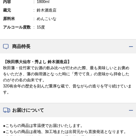
内容
1800ml
蔵元
鈴木酒造店
原料米
めんこいな
アルコール度数
15度
商品特長
【秋田県大仙市・秀よし 鈴木酒造店】
秋田藩・佐竹家でお酒の飲み比べが行われた際、最も美味しいとお褒め
をいただき、藩の御用酒となった時に「秀でて良」の意味から拝命した
のがその名の由来です。
320有余年の歴史を刻んだ重厚な蔵で、昔ながらの造りを守り続けていま
す。
お届けについて
●こちらの商品は常温便でお届けいたします。
●こちらの商品は産地、加工地または出荷元から直接発送となります。