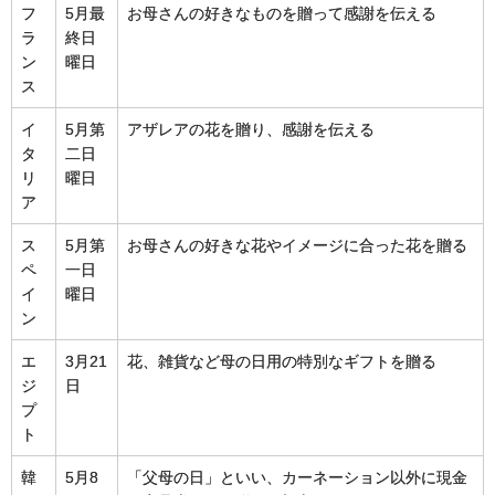
フ
5月最
お母さんの好きなものを贈って感謝を伝える
ラ
終日
ン
曜日
ス
イ
5月第
アザレアの花を贈り、感謝を伝える
タ
二日
リ
曜日
ア
ス
5月第
お母さんの好きな花やイメージに合った花を贈る
ペ
一日
イ
曜日
ン
エ
3月21
花、雑貨など母の日用の特別なギフトを贈る
ジ
日
プ
ト
韓
5月8
「父母の日」といい、カーネーション以外に現金