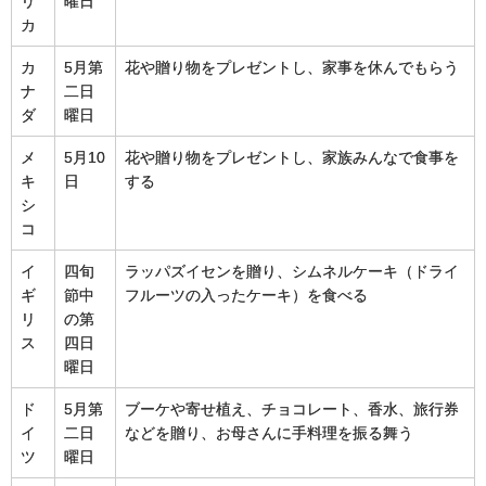
リ
曜日
カ
カ
5月第
花や贈り物をプレゼントし、家事を休んでもらう
ナ
二日
ダ
曜日
メ
5月10
花や贈り物をプレゼントし、家族みんなで食事を
キ
日
する
シ
コ
イ
四旬
ラッパズイセンを贈り、シムネルケーキ（ドライ
ギ
節中
フルーツの入ったケーキ）を食べる
リ
の第
ス
四日
曜日
ド
5月第
ブーケや寄せ植え、チョコレート、香水、旅行券
イ
二日
などを贈り、お母さんに手料理を振る舞う
ツ
曜日