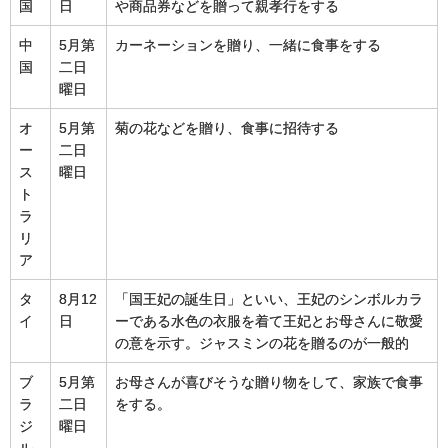
国
日
や商品券などを贈って親孝行をする
中
5月第
カーネーションを贈り、一緒に食事をする
国
二日
曜日
オ
5月第
菊の花などを贈り、食事に招待する
ー
二日
ス
曜日
ト
ラ
リ
ア
タ
8月12
「国王妃の誕生日」といい、王妃のシンボルカラ
イ
日
ーである水色の衣服を着て王妃とお母さんに敬愛
の意を示す。ジャスミンの花を贈るのが一般的
ブ
5月第
お母さんが喜びそうな贈り物をして、家族で食事
ラ
二日
をする。
ジ
曜日