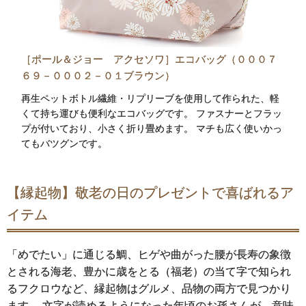
［ポール＆ジョー アクセソワ］エコバッグ（０００７
６９－０００２－０１ブラウン）
再生ペットボトル繊維・リプリーブを使用して作られた、軽
くて持ち運びも便利なエコバッグです。 ファスナーとフラッ
プが付いており、小さく折り畳めます。 マチも広く使いかっ
てもバツグンです。
【縁起物】敬老の日のプレゼントで喜ばれるア
イテム
「めでたい」に通じる鯛、ヒゲや曲がった腰が長寿の象徴
とされる海老、豊かに歳をとる（福老）の当て字で知られ
るフクロウなど、縁起物はグルメ、品物の両方で見つかり
ます。 文字が読めるようになった年頃のお孫さんが、意味