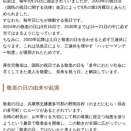
以前は、毎年9月15日に固定されていましたが、2003年の祝日法
（国民の祝日に関する法律）改正によって9月の第3月曜日とあらた
められました。
すなわち、毎年日にちが移動する祝日です。
2024年の敬老の日は9月16日で、2030年までは15〜21日の中に必ず
当てはまるようになっています。
ちなみに、2003年以降は土日と敬老の日を合わせると必ず三連休に
なります。これは法改正により、三連休を増やす「ハッピーマンデ
ー制度」が適用されたためです。
厚生労働省は、国民の祝日である敬老の日を「多年にわたり社会に
尽くしてきた老人を敬愛し、長寿を祝う日」と解説しています。
敬老の日の由来や起源
敬老の日は、兵庫県北播磨多可郡の野間谷村（のまだにむら：現在
の多可町）にルーツがあるとされています。
当時の村長が、お年寄りを大切にして村の発展に役立つ知恵を借り
ようという趣旨で敬老会を開催し、この動きが全国に広がっていっ
たのが「敬老の日」ではないかと考えられています。