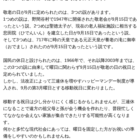
敬老の日が9月に定められたのは、3つの説があります。
1つめの説は、野間谷村で1947年に開催された敬老会が9月15日であ
ったという説、2つめは聖徳太子が、現在の老人福祉施設に相当する
悲田院（ひでんいん）を建立した日が9月15日であったという説、
そして3つめは、717年に時の天皇である元正天皇が養老の滝に御幸
（おでまし）されたのが9月15日であったという説です。
国民の休日と設けられたのは、1966年で、それ以降2003年までは、
この3つの説に由来して曜日に関わらず9月15日が敬老の日の祝日と
定められていました。
しかし、法改正によって三連休を増やすハッピーマンデー制度が導
入され、9月の第3月曜日とする移動祝日に変わりました。
移動する祝日は少し分かりにくく感じるかもしれませんが、三連休
になることで遠方の祖父母と孫が会う機会を作れたり、普段忙しく
てなかなか会えない家族が集合できたりする可能性が高くなりま
す。
何かと多忙な現代社会にあっては、曜日を固定した方がお祝いの準
備をしやすいのかもしれませんね。