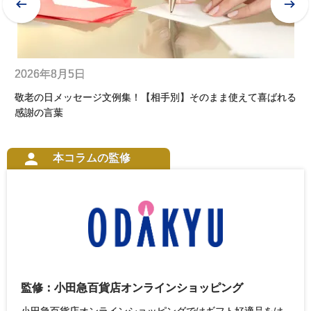
2026年8月5日
2
れる
【2026年】敬老の日はいつ？何歳から祝う？由来や祝い方を徹
敬
底解説
齢
本コラムの監修
監修：小田急百貨店オンラインショッピング
小田急百貨店オンラインショッピングではギフト好適品をは