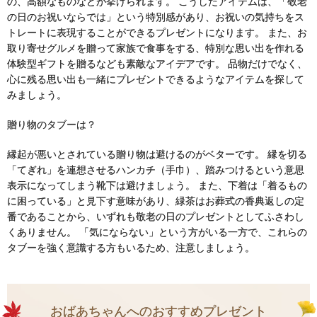
の、高額なものなどが挙げられます。 こうしたアイテムは、「敬老
の日のお祝いならでは」という特別感があり、お祝いの気持ちをス
トレートに表現することができるプレゼントになります。 また、お
取り寄せグルメを贈って家族で食事をする、特別な思い出を作れる
体験型ギフトを贈るなども素敵なアイデアです。 品物だけでなく、
心に残る思い出も一緒にプレゼントできるようなアイテムを探して
みましょう。
贈り物のタブーは？
縁起が悪いとされている贈り物は避けるのがベターです。 縁を切る
「てぎれ」を連想させるハンカチ（手巾）、踏みつけるという意思
表示になってしまう靴下は避けましょう。 また、下着は「着るもの
に困っている」と見下す意味があり、緑茶はお葬式の香典返しの定
番であることから、いずれも敬老の日のプレゼントとしてふさわし
くありません。 「気にならない」という方がいる一方で、これらの
タブーを強く意識する方もいるため、注意しましょう。
おばあちゃんへのおすすめプレゼント