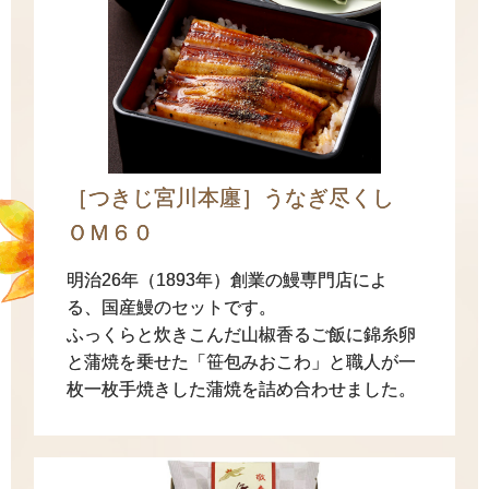
［つきじ宮川本廛］うなぎ尽くし
ＯＭ６０
明治26年（1893年）創業の鰻専門店によ
る、国産鰻のセットです。
ふっくらと炊きこんだ山椒香るご飯に錦糸卵
と蒲焼を乗せた「笹包みおこわ」と職人が一
枚一枚手焼きした蒲焼を詰め合わせました。