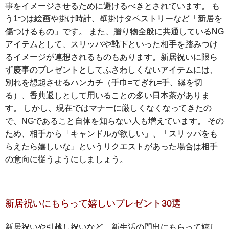
事をイメージさせるために避けるべきとされています。 も
う1つは絵画や掛け時計、壁掛けタペストリーなど「新居を
傷つけるもの」です。 また、贈り物全般に共通しているNG
アイテムとして、スリッパや靴下といった相手を踏みつけ
るイメージが連想されるものもあります。新居祝いに限ら
ず慶事のプレゼントとしてふさわしくないアイテムには、
別れを想起させるハンカチ（手巾=てぎれ=手、縁を切
る）、香典返しとして用いることの多い日本茶がありま
す。 しかし、現在ではマナーに厳しくなくなってきたの
で、NGであること自体を知らない人も増えています。 その
ため、相手から「キャンドルが欲しい」、「スリッパをも
らえたら嬉しいな」というリクエストがあった場合は相手
の意向に従うようにしましょう。
新居祝いにもらって嬉しいプレゼント30選
新居祝いや引越し祝いなど、新生活の門出にもらって嬉し