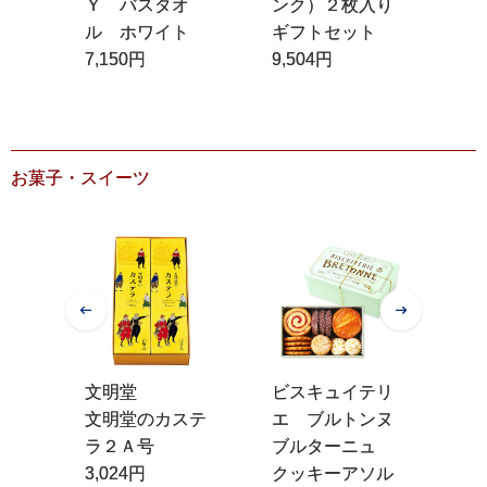
ルグ
Ｙ バスタオ
ンク）２枚入り
ル
ンブ
ル ホワイト
ギフトセット
2,
7,150円
9,504円
お菓子・スイーツ
文明堂
ビスキュイテリ
プ
 １
文明堂のカステ
エ ブルトンヌ
ン
ラ２Ａ号
ブルターニュ
バ
3,024円
クッキーアソル
９