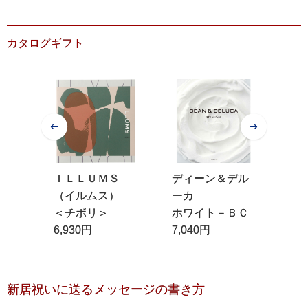
カタログギフト
肉の
ＩＬＬＵＭＳ
ディーン＆デル
リ
（イルムス）
ーカ
プ
＜チボリ＞
ホワイト－ＢＣ
ベ
6,930円
7,040円
6,
新居祝いに送るメッセージの書き方