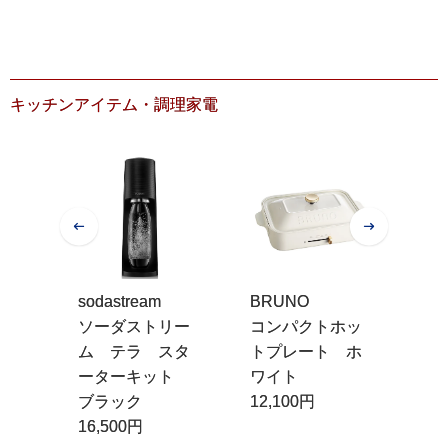
13
キッチンアイテム・調理家電
sodastream
BRUNO
レ
 ウ
ソーダストリー
コンパクトホッ
プ
２４
ム テラ スタ
トプレート ホ
ー
ーターキット
ワイト
ド
ブラック
12,100円
4,
16,500円