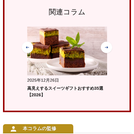
関連コラム
2025年12月26日
2025
キン
高見えするスイーツギフトおすすめ35選
センス
介
【2026】
本コラムの監修