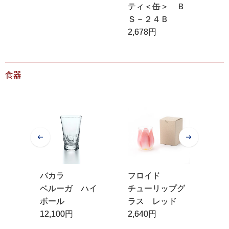
ティ＜缶＞ Ｂ
2,
Ｓ－２４Ｂ
2,678円
食器
作所
バカラ
フロイド
ホ
 ボ
ベルーガ ハイ
チューリップグ
Ｌ
ク
ボール
ラス レッド
Ｒ
12,100円
2,640円
限
タ