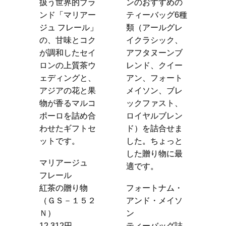
理専
扱う世界的ブラ
ンのおすすめの
万
今
ンド「マリアー
ティーバッグ6種
い
でい
ジュ フレール」
類（アールグレ
し
育
の、甘味とコク
イクラシック、
旨
めて
が調和したセイ
アフタヌーンブ
げ
まし
ロンの上質茶ウ
レンド、クイー
仕
牛肉
ェディングと、
アン、フォート
ー
気の
アジアの花と果
メイソン、ブレ
す
煮、
物が香るマルコ
ックファスト、
ぼ
わか
ポーロを詰め合
ロイヤルブレン
菜
海の
わせたギフトセ
ド）を詰合せま
合
せで
ットです。
した。ちょっと
な
おる
した贈り物に最
マリアージュ
和
賞味
適です。
フレール
個
紅茶の贈り物
フォートナム・
1,
（ＧＳ－１５２
アンド・メイソ
 Ｒ
Ｎ）
ン
12,312円
ティーバッグ詰