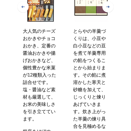
が
大人気のチーズ
とらやの羊羹づ
刻
で焼
おかきやチョコ
くりは、小豆や
白
統の
おかき、定番の
白小豆などの豆
し
口に
醤油おかきや揚
を煮て羊羹専用
上
感じ
げおかきなど、
の餡をつくるこ
と
い甘
個性豊かな米菓
とから始まりま
え
残る
が12種類入った
す。その餡に煮
豊
)糖の
詰合せです。
溶かした寒天と
二
めま
塩・醤油など素
砂糖を加えて、
た
りな
材も厳選して、
じっくりと煉り
ん
伝統
お米の美味しさ
あげていきま
た
お届
を引き立ててい
す。炊き上がっ
い
切れ
ます。
た羊羹の煉り具
ど
小さ
合を見極めるな
や