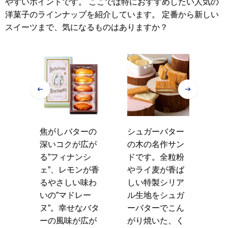
やすいポイントです。 ここでは特におすすめしたい人気の
洋菓子のラインナップを紹介しています。 定番から新しい
スイーツまで、気になるものはありますか？
プー
焦がしバターの
シュガーバター
花
バタ
深いコクが広が
の木の名作サン
の
んに
る”フィナンシ
ドです。全粒粉
豊
レー
ェ”、レモンが香
やライ麦が香ば
間
イフ
るやさしい味わ
しい特製シリア
ョ
ルー
いの”マドレー
ル生地をシュガ
し
が入
ヌ”。幸せなバタ
ーバターでこん
い
ツパ
ーの風味が広が
がり焼いた、く
「