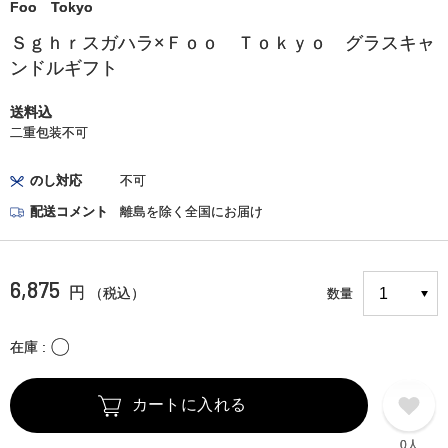
Foo Tokyo
Ｓｇｈｒスガハラ×Ｆｏｏ Ｔｏｋｙｏ グラスキャ
ンドルギフト
送料込
二重包装不可
のし対応
不可
配送コメント
離島を除く全国にお届け
6,875
円
（税込）
数量
〇
在庫
カートに入れる
0人