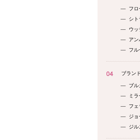
—
フロ
—
シト
—
ウッ
—
アン
—
フル
04
ブラン
—
ブル
—
ミラ
—
フェ
—
ジョ
—
ジル