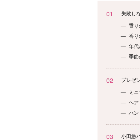
01
失敗し
—
香り
—
香り
—
年代
—
季節
02
プレゼ
—
ミニ
—
ヘア
—
ハン
03
小田急