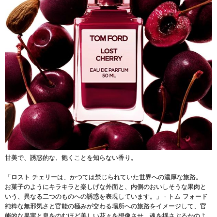
甘美で、誘惑的な、飽くことを知らない香り。
「ロスト チェリーは、かつては禁じられていた世界への濃厚な旅路。
お菓子のようにキラキラと楽しげな外面と、内側のおいしそうな果肉と
いう、異なる二つのものへの誘惑を表現しています。」 - トム フォード
純粋な無邪気さと官能の極みが交わる場所への旅路をイメージして、官
能的な果実と息をのむほど美しい花々を想像させ、魂を揺さぶるかのよ