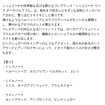
シニョリーナの世界観を広げる新たなフレグランス「シニョリーナ リベ
ラ オーデパルファム」は、前向きで自立したモダンな女性にインスパイ
アされた、驚くほどイキイキとした香りです。
弾けるようなベルベットペアとカラブリアンベルガモットから幕開け
し、爽やかなアロマのエレミが重なります。
フレグランスの中心となるハートノートでは、ローズアブソリュートと
プラムネクターが溶け合い、繊細さとセンシュアルさの魅惑的なコント
ラストを創り出します。
ピンクシュガーのキャンディのようなアクセント、温かみのあるカシミ
アウッドとアンブロクサンによって、イタリア産のイリスの甘さが際立
ちます。
【香り】
・トップノート
ベルベットペア、カラブリアン ベルガモット、エレミ
・ミドルノート
イリス、ローズアブソリュート、プラムネクター
・ラストノート
カシミアウッド、アンブロックス、ピンクシュガー