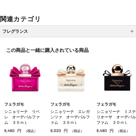
関連カテゴリ
フレグランス
レディス
この商品と一緒に
購入されている商品
メンズ
ユニセックス
ホームフレグランス
その他のフレグランス
フェラガモ
フェラガモ
フェラガモ
シニョリーナ リベ
シニョリーナ エレガ
シニョリーナ ミステ
レ オーデパルファ
ンツァ オーデパルフ
リオーサ オーデパル
ム ３０ｍＬ
ァム ３０ｍＬ
ファム ３０ｍＬ
9,460
9,020
9,460
円
円
円
（税込）
（税込）
（税込）