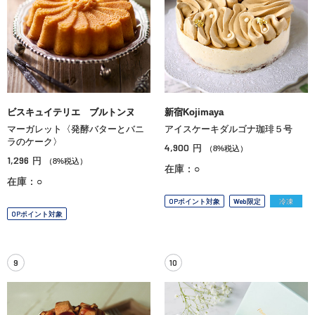
ビスキュイテリエ ブルトンヌ
新宿Kojimaya
マーガレット〈発酵バターとバニ
アイスケーキダルゴナ珈琲５号
ラのケーク〉
4,900
円
（8%税込）
1,296
円
（8%税込）
在庫：○
在庫：○
OPポイント対象
Web限定
冷凍
OPポイント対象
9
10