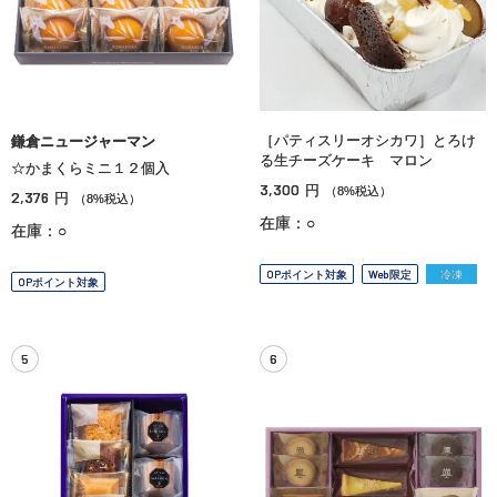
［パティスリーオシカワ］とろけ
鎌倉ニュージャーマン
る生チーズケーキ マロン
☆かまくらミニ１２個入
3,300
円
（8%税込）
2,376
円
（8%税込）
在庫：○
在庫：○
OPポイント対象
Web限定
冷凍
OPポイント対象
5
6