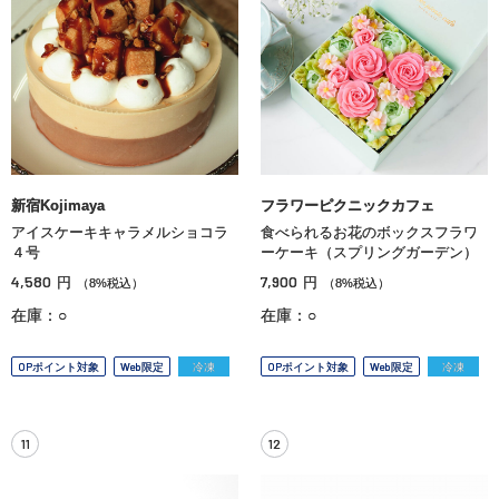
新宿Kojimaya
フラワーピクニックカフェ
アイスケーキキャラメルショコラ
食べられるお花のボックスフラワ
４号
ーケーキ（スプリングガーデン）
4,580
7,900
円
円
（8%税込）
（8%税込）
在庫：○
在庫：○
OPポイント対象
Web限定
冷凍
OPポイント対象
Web限定
冷凍
11
12