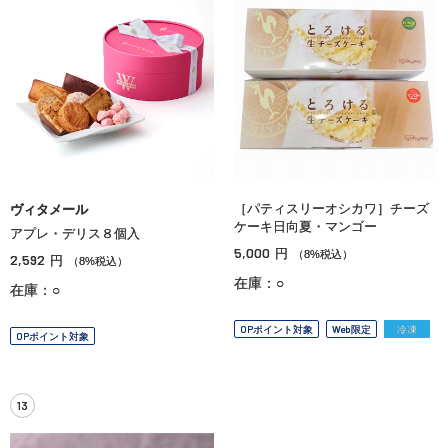
［パティスリーオシカワ］チーズ
ヴィタメール
ケーキ日向夏・マンゴー
アプレ・デリス８個入
5,000
円
（8%税込）
2,592
円
（8%税込）
在庫：○
在庫：○
OPポイント対象
Web限定
冷凍
OPポイント対象
13