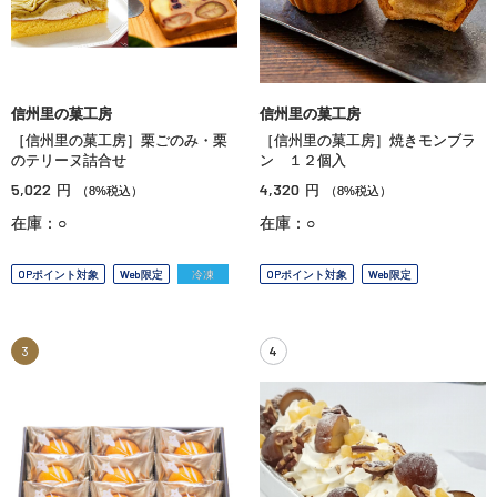
信州里の菓工房
信州里の菓工房
［信州里の菓工房］栗ごのみ・栗
［信州里の菓工房］焼きモンブラ
のテリーヌ詰合せ
ン １２個入
5,022
4,320
円
円
（8%税込）
（8%税込）
在庫：○
在庫：○
OPポイント対象
Web限定
冷凍
OPポイント対象
Web限定
3
4