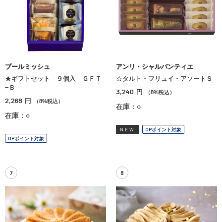
ブールミッシュ
アンリ・シャルパンティエ
★ギフトセット ９個入 ＧＦＴ
☆タルト・フリュイ・アソートＳ
−Ｂ
3,240
円
（8%税込）
2,268
円
（8%税込）
在庫：○
在庫：○
NEW
OPポイント対象
OPポイント対象
7
8