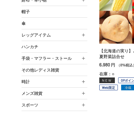
財布・革小物
帽子
傘
レッグアイテム
ハンカチ
【北海道の実り】
夏野菜詰合せ
手袋・マフラー・ストール
6,980
円
（8%税込
その他レディス雑貨
在庫：○
NEW
OPポイ
時計
Web限定
冷蔵
メンズ雑貨
スポーツ