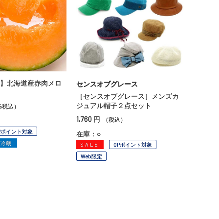
】北海道産赤肉メロ
センスオブグレース
［センスオブグレース］メンズカ
ジュアル帽子２点セット
%税込）
1,760
円
（税込）
Pポイント対象
在庫：○
冷蔵
SALE
OPポイント対象
Web限定