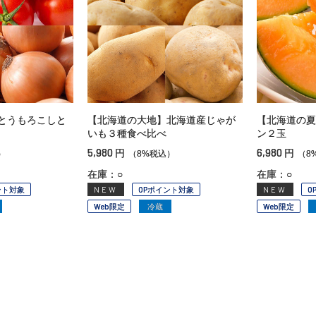
とうもろこしと
【北海道の大地】北海道産じゃが
【北海道の夏
いも３種食べ比べ
ン２玉
5,980
6,980
円
円
）
（8%税込）
（8
在庫：○
在庫：○
ント対象
NEW
OPポイント対象
NEW
O
Web限定
冷蔵
Web限定