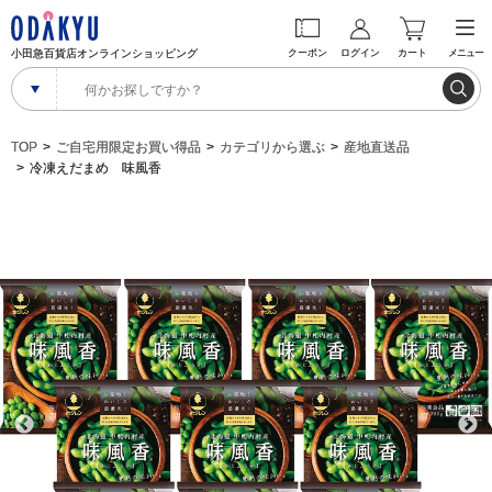
小田急百貨店オンラインショッピング
クーポン
ログイン
カート
メニュー
TOP
ご自宅用限定お買い得品
カテゴリから選ぶ
産地直送品
冷凍えだまめ 味風香