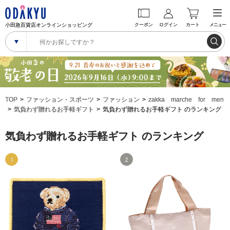
小田急百貨店オンラインショッピング
クーポン
ログイン
カート
メニュー
TOP
ファッション・スポーツ
ファッション
zakka marche for men
気負わず贈れるお手軽ギフト
気負わず贈れるお手軽ギフト のランキング
気負わず贈れるお手軽ギフト のランキング
1
2