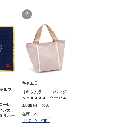
2
キタムラ
ロ ラルフ
［キタムラ］エコバッグ
ＫＨ８２３２ ベージュ
ローレ
3,000
円
（税込）
ハンカチ
在庫：○
５Ｂネー
OPポイント対象