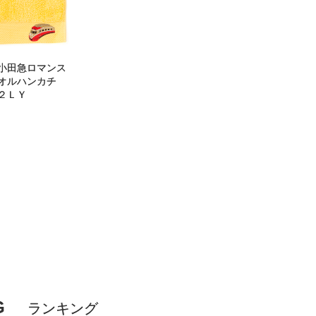
小田急ロマンス
タオルハンカチ
２ＬＹ
G
ランキング