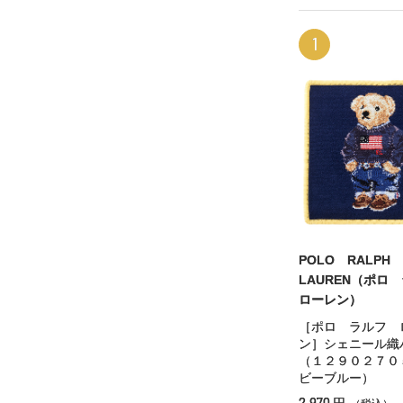
1
POLO RALPH
LAUREN（ポ
ローレン）
［ポロ ラルフ 
ン］シェニール織
（１２９０２７０
ビーブルー）
2,970
円