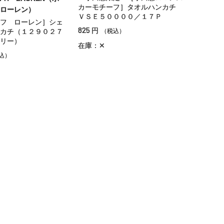
カーモチーフ］タオルハンカチ
ローレン）
ＶＳＥ５００００／１７Ｐ
フ ローレン］シェ
825
円
カチ（１２９０２７
（税込）
リー）
在庫：✕
込）