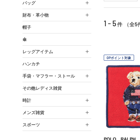
バッグ
財布・革小物
1 - 5
5
件 （全
帽子
傘
レッグアイテム
OPポイント対象
ハンカチ
手袋・マフラー・ストール
その他レディス雑貨
時計
メンズ雑貨
スポーツ
POLO RALPH