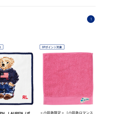
1
象
OPポイント対象
＜小田急限定＞［小田急ロマンス
LPH LAUREN（ポ