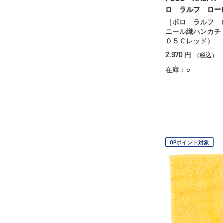
ロ ラルフ ロー
［ポロ ラルフ 
ニール織ハンカチ
０５Ｃレッド）
2,970
円
（税込）
在庫：○
OPポイント対象