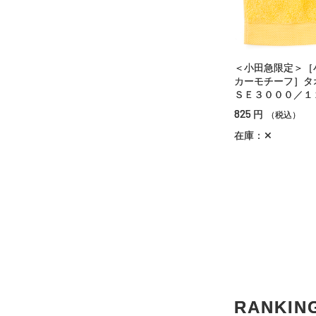
＜小田急限定＞［
カーモチーフ］
ＳＥ３０００／１
825
円
（税込）
在庫：✕
RANKIN