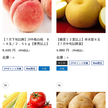
【７月下旬以降】川中島白桃 ８
【糖度１２度以上】幸水梨６玉
～９玉／２．５ｋｇ【青秀以上】
【７月中旬以降届】
5,400
4,860
円
円
（8%税込）
（8%税込）
在庫：○
在庫：○
NEW
OPポイント対象
Web限定
OPポイント対象
Web限定
冷蔵
冷蔵
13
14