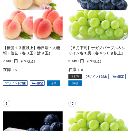
【糖度１３度以上】春日居・大糖
【８月下旬】ナガノパープル＆シ
領・信玄（各３玉／計９玉）
ャイン各１房（各４５０ｇ以上）
7,560
6,480
円
円
（8%税込）
（8%税込）
在庫：○
在庫：○
NEW
OPポイント対象
Web限定
OPポイント対象
Web限定
冷蔵
冷蔵
9
10