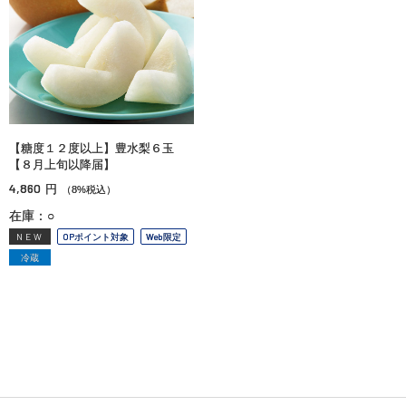
【糖度１２度以上】豊水梨６玉
【８月上旬以降届】
4,860
円
（8%税込）
在庫：○
NEW
OPポイント対象
Web限定
冷蔵