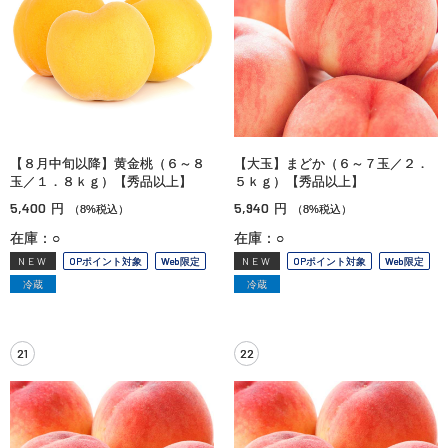
【８月中旬以降】黄金桃（６～８
【大玉】まどか（６～７玉／２．
玉／１．８ｋｇ）【秀品以上】
５ｋｇ）【秀品以上】
5,400
5,940
円
円
（8%税込）
（8%税込）
在庫：○
在庫：○
NEW
OPポイント対象
Web限定
NEW
OPポイント対象
Web限定
冷蔵
冷蔵
21
22