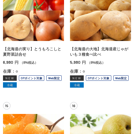
【北海道の実り】とうもろこしと
【北海道の大地】北海道産じゃが
夏野菜詰合せ
いも３種食べ比べ
6,980
5,980
円
円
（8%税込）
（8%税込）
在庫：○
在庫：○
NEW
OPポイント対象
Web限定
NEW
OPポイント対象
Web限定
冷蔵
冷蔵
15
16