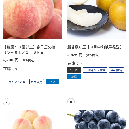
【糖度１３度以上】春日居の桃
新甘泉６玉【８月中旬以降発送】
（５～６玉／１．８ｋｇ）
4,925
円
（8%税込）
5,400
円
（8%税込）
在庫：○
在庫：○
NEW
OPポイント対象
Web限定
冷蔵
OPポイント対象
Web限定
冷蔵
7
8