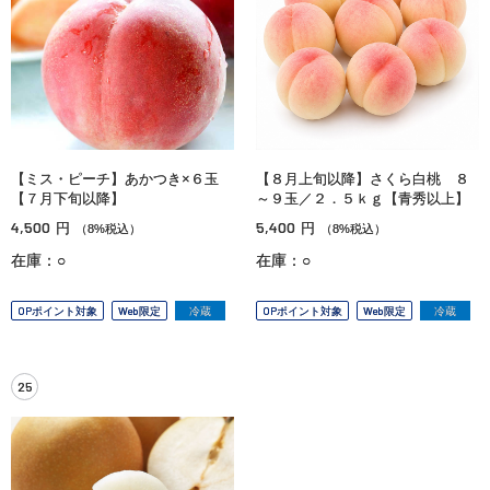
【ミス・ピーチ】あかつき×６玉
【８月上旬以降】さくら白桃 ８
【７月下旬以降】
～９玉／２．５ｋｇ【青秀以上】
4,500
5,400
円
円
（8%税込）
（8%税込）
在庫：○
在庫：○
OPポイント対象
Web限定
冷蔵
OPポイント対象
Web限定
冷蔵
25