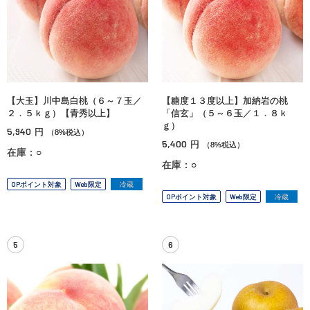
【大玉】川中島白桃（６～７玉／
【糖度１３度以上】加納岩の桃
２．５ｋｇ）【青秀以上】
「信玄」（５～６玉／１．８ｋ
ｇ）
5,940
円
（8%税込）
5,400
円
（8%税込）
在庫：○
在庫：○
OPポイント対象
Web限定
冷蔵
OPポイント対象
Web限定
冷蔵
5
6