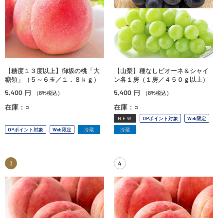
【糖度１３度以上】御坂の桃「大
【山梨】種なしピオーネ＆シャイ
糖領」（５～６玉／１．８ｋｇ）
ン各１房（１房／４５０ｇ以上）
5,400
5,400
円
円
（8%税込）
（8%税込）
在庫：○
在庫：○
NEW
OPポイント対象
Web限定
OPポイント対象
Web限定
冷蔵
冷蔵
3
4