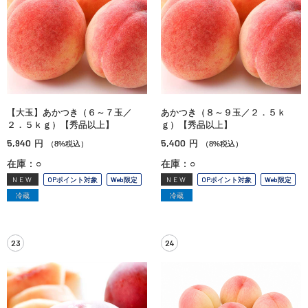
【大玉】あかつき（６～７玉／
あかつき（８～９玉／２．５ｋ
２．５ｋｇ）【秀品以上】
ｇ）【秀品以上】
5,940
5,400
円
円
（8%税込）
（8%税込）
在庫：○
在庫：○
NEW
OPポイント対象
Web限定
NEW
OPポイント対象
Web限定
冷蔵
冷蔵
23
24