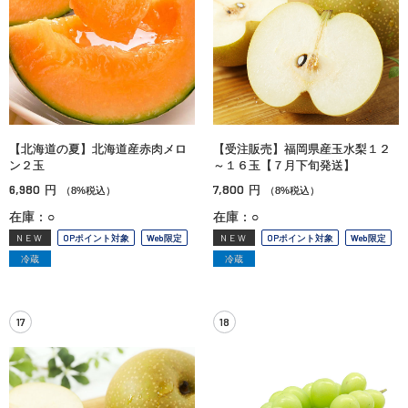
【北海道の夏】北海道産赤肉メロ
【受注販売】福岡県産玉水梨１２
ン２玉
～１６玉【７月下旬発送】
6,980
7,800
円
円
（8%税込）
（8%税込）
在庫：○
在庫：○
NEW
OPポイント対象
Web限定
NEW
OPポイント対象
Web限定
冷蔵
冷蔵
17
18