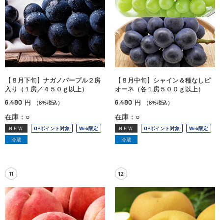
【８月下旬】ナガノパープル２房
【８月中旬】シャイン＆種なしピ
入り（１房／４５０ｇ以上）
オーネ（各１房５００ｇ以上）
6,480
6,480
円
円
（8%税込）
（8%税込）
在庫：○
在庫：○
NEW
OPポイント対象
Web限定
NEW
OPポイント対象
Web限定
冷蔵
冷蔵
11
12