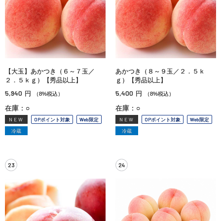
【大玉】あかつき（６～７玉／
あかつき（８～９玉／２．５ｋ
２．５ｋｇ）【秀品以上】
ｇ）【秀品以上】
5,940
5,400
円
円
（8%税込）
（8%税込）
在庫：○
在庫：○
NEW
OPポイント対象
Web限定
NEW
OPポイント対象
Web限定
冷蔵
冷蔵
23
24