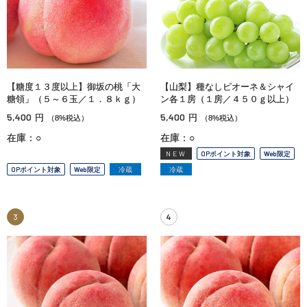
【糖度１３度以上】御坂の桃「大
【山梨】種なしピオーネ＆シャイ
糖領」（５～６玉／１．８ｋｇ）
ン各１房（１房／４５０ｇ以上）
5,400
5,400
円
円
（8%税込）
（8%税込）
在庫：○
在庫：○
NEW
OPポイント対象
Web限定
OPポイント対象
Web限定
冷蔵
冷蔵
3
4