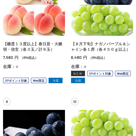
【糖度１３度以上】春日居・大糖
【８月下旬】ナガノパープル＆シ
領・信玄（各３玉／計９玉）
ャイン各１房（各４５０ｇ以上）
7,560
6,480
円
円
（8%税込）
（8%税込）
在庫：○
在庫：○
NEW
OPポイント対象
Web限定
OPポイント対象
Web限定
冷蔵
冷蔵
9
10