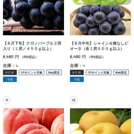
【８月下旬】ナガノパープル２房
【８月中旬】シャイン＆種なしピ
入り（１房／４５０ｇ以上）
オーネ（各１房５００ｇ以上）
6,480
6,480
円
円
（8%税込）
（8%税込）
在庫：○
在庫：○
NEW
OPポイント対象
Web限定
NEW
OPポイント対象
Web限定
冷蔵
冷蔵
11
12