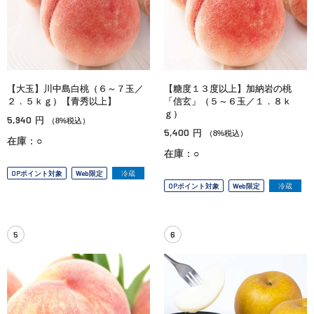
【大玉】川中島白桃（６～７玉／
【糖度１３度以上】加納岩の桃
２．５ｋｇ）【青秀以上】
「信玄」（５～６玉／１．８ｋ
ｇ）
5,940
円
（8%税込）
5,400
円
（8%税込）
在庫：○
在庫：○
OPポイント対象
Web限定
冷蔵
OPポイント対象
Web限定
冷蔵
5
6