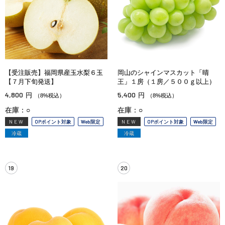
【受注販売】福岡県産玉水梨６玉
岡山のシャインマスカット「晴
【７月下旬発送】
王」１房（１房／５００ｇ以上）
4,800
5,400
円
円
（8%税込）
（8%税込）
在庫：○
在庫：○
NEW
OPポイント対象
Web限定
NEW
OPポイント対象
Web限定
冷蔵
冷蔵
19
20