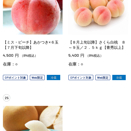
【ミス・ピーチ】あかつき×６玉
【８月上旬以降】さくら白桃 ８
【７月下旬以降】
～９玉／２．５ｋｇ【青秀以上】
4,500
5,400
円
円
（8%税込）
（8%税込）
在庫：○
在庫：○
OPポイント対象
Web限定
冷蔵
OPポイント対象
Web限定
冷蔵
25