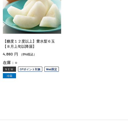
【糖度１２度以上】豊水梨６玉
【８月上旬以降届】
4,860
円
（8%税込）
在庫：○
NEW
OPポイント対象
Web限定
冷蔵