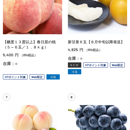
【糖度１３度以上】春日居の桃
新甘泉６玉【８月中旬以降発送】
（５～６玉／１．８ｋｇ）
4,925
円
（8%税込）
5,400
円
（8%税込）
在庫：○
在庫：○
NEW
OPポイント対象
Web限定
冷蔵
OPポイント対象
Web限定
冷蔵
7
8