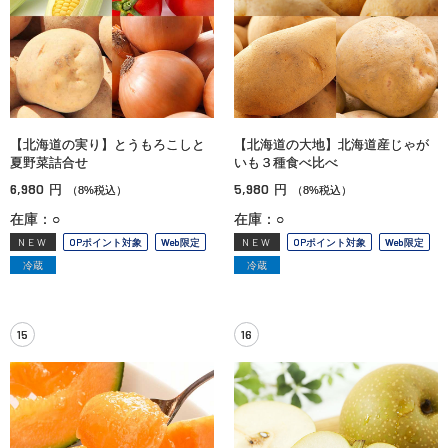
【北海道の実り】とうもろこしと
【北海道の大地】北海道産じゃが
夏野菜詰合せ
いも３種食べ比べ
6,980
5,980
円
円
（8%税込）
（8%税込）
在庫：○
在庫：○
NEW
OPポイント対象
Web限定
NEW
OPポイント対象
Web限定
冷蔵
冷蔵
15
16