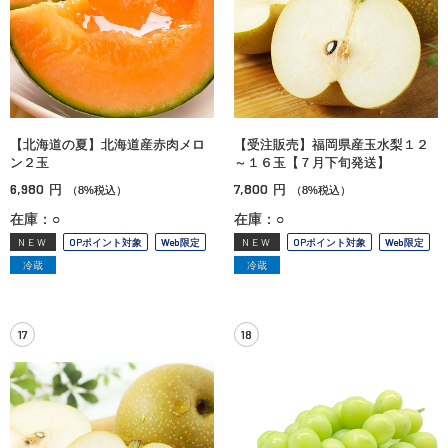
【北海道の夏】北海道産赤肉メロ
【受注販売】福岡県産玉水梨１２
ン２玉
～１６玉【７月下旬発送】
6,980
7,800
円
円
（8%税込）
（8%税込）
在庫：○
在庫：○
NEW
OPポイント対象
Web限定
NEW
OPポイント対象
Web限定
冷蔵
冷蔵
17
18