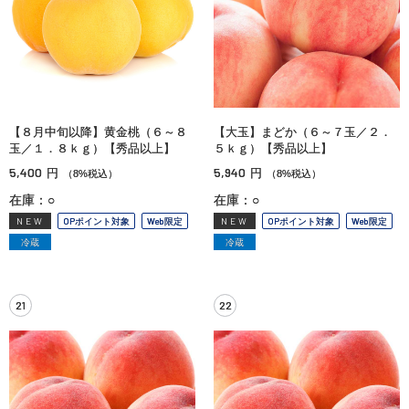
【８月中旬以降】黄金桃（６～８
【大玉】まどか（６～７玉／２．
玉／１．８ｋｇ）【秀品以上】
５ｋｇ）【秀品以上】
5,400
5,940
円
円
（8%税込）
（8%税込）
在庫：○
在庫：○
NEW
OPポイント対象
Web限定
NEW
OPポイント対象
Web限定
冷蔵
冷蔵
21
22