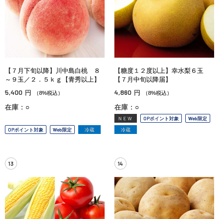
【７月下旬以降】川中島白桃 ８
【糖度１２度以上】幸水梨６玉
～９玉／２．５ｋｇ【青秀以上】
【７月中旬以降届】
5,400
4,860
円
円
（8%税込）
（8%税込）
在庫：○
在庫：○
NEW
OPポイント対象
Web限定
OPポイント対象
Web限定
冷蔵
冷蔵
13
14