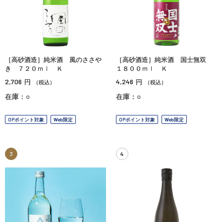
［高砂酒造］純米酒 風のささや
［高砂酒造］純米酒 国士無双
き ７２０ｍｌ Ｋ
１８００ｍｌ Ｋ
2,706
4,246
円
円
（税込）
（税込）
在庫：○
在庫：○
OPポイント対象
Web限定
OPポイント対象
Web限定
3
4