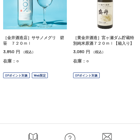
［金井酒造店］ササノメグリ 碧
［黄金井酒造］宮ヶ瀬ダム貯蔵特
笹 ７２０ｍｌ
別純米原酒７２０ｍｌ【箱入り】
3,850
3,080
円
円
（税込）
（税込）
在庫：○
在庫：○
OPポイント対象
Web限定
OPポイント対象