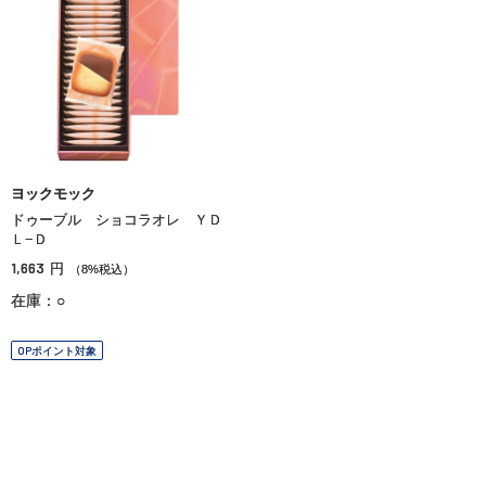
ヨックモック
ドゥーブル ショコラオレ ＹＤ
Ｌ−Ｄ
1,663
円
（8%税込）
在庫：○
OPポイント対象