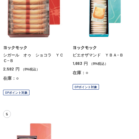
ヨックモック
ヨックモック
シガール オゥ ショコラ ＹＣ
ビエオザマンド ＹＢＡ−Ｂ
Ｃ−Ｂ
1,663
円
（8%税込）
2,592
円
（8%税込）
在庫：○
在庫：○
OPポイント対象
OPポイント対象
5