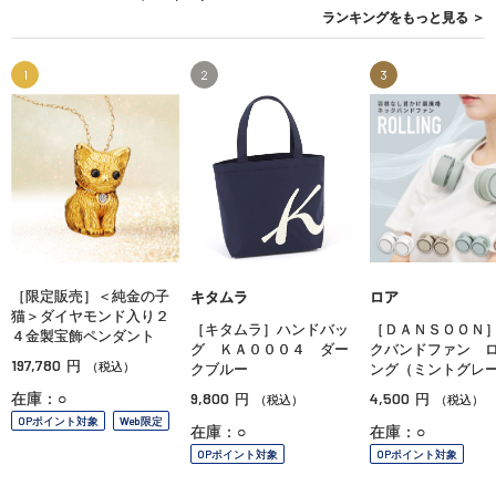
ランキングを
もっと見る
＞
1
2
3
［限定販売］＜純金の子
キタムラ
ロア
猫＞ダイヤモンド入り２
［キタムラ］ハンドバッ
［ＤＡＮＳＯＯＮ
４金製宝飾ペンダント
グ ＫＡ０００４ ダー
クバンドファン 
197,780
円
（税込）
クブルー
ング（ミントグレ
9,800
4,500
在庫：○
円
円
（税込）
（税込）
OPポイント対象
Web限定
在庫：○
在庫：○
OPポイント対象
OPポイント対象