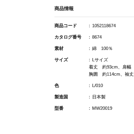
商品情報
商品コード
1052118674
カタログ番号
8674
素材
綿 100％
サイズ
Lサイズ
着丈 約93cm、肩幅 
胸囲 約114cm、袖丈
色
L/010
製造国
日本製
型番
MW20019