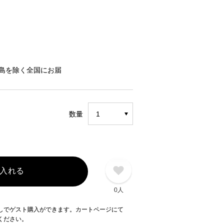
島を除く全国にお届
数量
入れる
0人
録なしでゲスト購入ができます。カートページにて
てください。