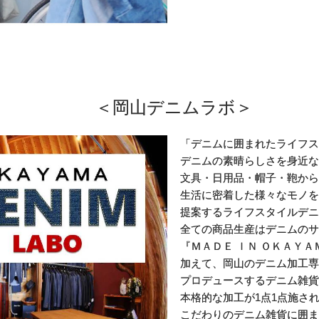
＜岡山デニムラボ＞
「デニムに囲まれたライフス
デニムの素晴らしさを身近な
文具・日用品・帽子・鞄から
生活に密着した様々なモノを
提案するライフスタイルデニ
全ての商品生産はデニムのサ
『ＭＡＤＥ ＩＮ ＯＫＡＹＡ
加えて、岡山のデニム加工専
プロデュースするデニム雑貨
本格的な加工が1点1点施さ
こだわりのデニム雑貨に囲ま