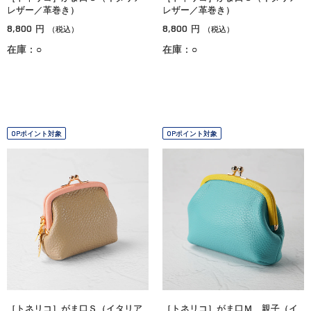
レザー／革巻き）
レザー／革巻き）
8,800
8,800
円
円
（税込）
（税込）
在庫：○
在庫：○
OPポイント対象
OPポイント対象
［トネリコ］がま口Ｓ（イタリア
［トネリコ］がま口Ｍ 親子（イ