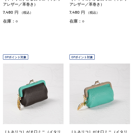
アレザー／革巻き）
アレザー／革巻き）
7,480
7,480
円
円
（税込）
（税込）
在庫：○
在庫：○
OPポイント対象
OPポイント対象
［トネリコ］がま口ミニ（イタリ
［トネリコ］がま口ミニ（イタリ