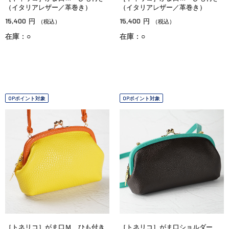
（イタリアレザー／革巻き）
（イタリアレザー／革巻き）
15,400
15,400
円
円
（税込）
（税込）
在庫：○
在庫：○
OPポイント対象
OPポイント対象
［トネリコ］がま口Ｍ ひも付き
［トネリコ］がま口ショルダー