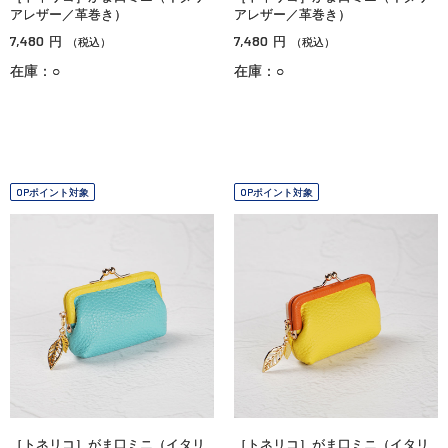
アレザー／革巻き）
アレザー／革巻き）
7,480
7,480
円
円
（税込）
（税込）
在庫：○
在庫：○
OPポイント対象
OPポイント対象
［トネリコ］がま口ミニ（イタリ
［トネリコ］がま口ミニ（イタリ