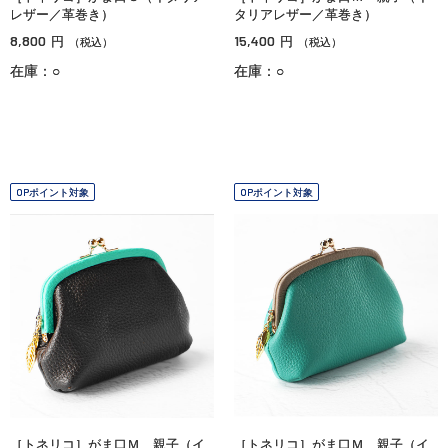
レザー／革巻き）
タリアレザー／革巻き）
8,800
15,400
円
円
（税込）
（税込）
在庫：○
在庫：○
OPポイント対象
OPポイント対象
［トネリコ］がま口Ｍ 親子（イ
［トネリコ］がま口Ｍ 親子（イ