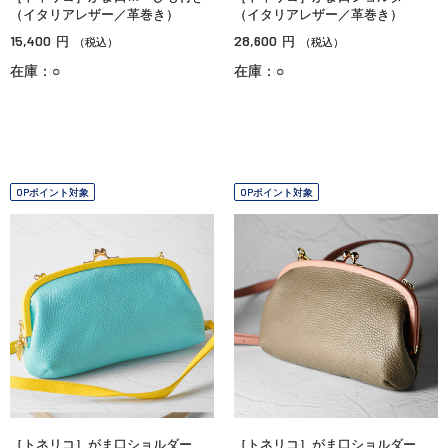
（イタリアレザー／革巻き）
（イタリアレザー／革巻き）
15,400
28,600
円
円
（税込）
（税込）
在庫：○
在庫：○
OPポイント対象
OPポイント対象
［トネリコ］がま口ショルダー
［トネリコ］がま口ショルダー