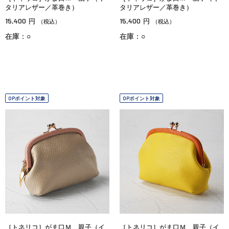
タリアレザー／革巻き）
タリアレザー／革巻き）
15,400
15,400
円
円
（税込）
（税込）
在庫：○
在庫：○
OPポイント対象
OPポイント対象
［トネリコ］がま口Ｍ 親子（イ
［トネリコ］がま口Ｍ 親子（イ