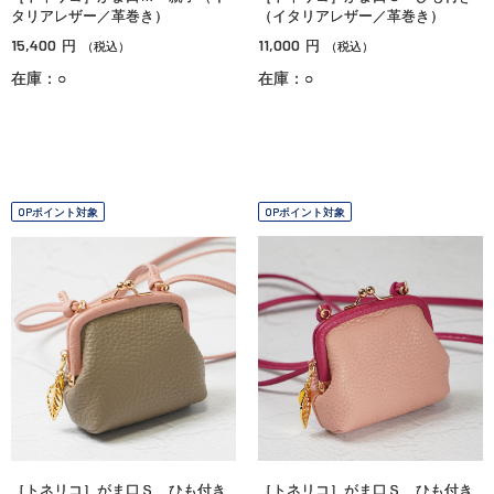
タリアレザー／革巻き）
（イタリアレザー／革巻き）
15,400
11,000
円
円
（税込）
（税込）
在庫：○
在庫：○
OPポイント対象
OPポイント対象
［トネリコ］がま口Ｓ ひも付き
［トネリコ］がま口Ｓ ひも付き