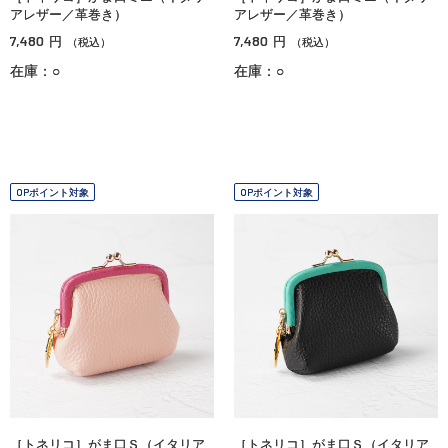
アレザー／革巻き）
アレザー／革巻き）
7,480
7,480
円
円
（税込）
（税込）
在庫：○
在庫：○
OPポイント対象
OPポイント対象
［トネリコ］がま口Ｓ（イタリア
［トネリコ］がま口Ｓ（イタリア