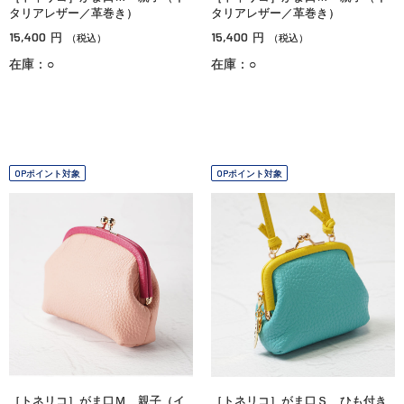
タリアレザー／革巻き）
タリアレザー／革巻き）
15,400
15,400
円
円
（税込）
（税込）
在庫：○
在庫：○
OPポイント対象
OPポイント対象
［トネリコ］がま口Ｍ 親子（イ
［トネリコ］がま口Ｓ ひも付き